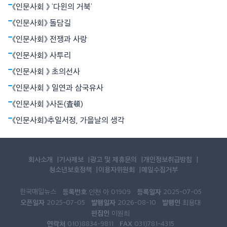
재에 대해 알고 있었다고 한다. 그럼에도 두 사람은 평생 서로에 대
《인문사회 》 ‘다윈의 거북’
해 단 한마디도 언급하지 않았다.
《인문사회》 돌담길
《인문사회》 전쟁과 사랑
《인문사회》 사투리
《인문사회 》 초의선사
《인문사회 》 일연과 삼국유사
《인문사회 》사돈(査頓)
《인문사회》추일서정, 가을날의 생각
회사소개
기사제보
광고 및 제휴문의
개인정보취급방침
청소년보호정책
이용자위원회
메일수집거부
한국매일뉴스
등록번호
등록일자
인천 아 01909
2025-07-05
오픈일자
발행일자
발행인
2025-07-05
2026-08-10
최용대
편집인
이원희
연락처
FAX
010)8834-9811
031)781-4315