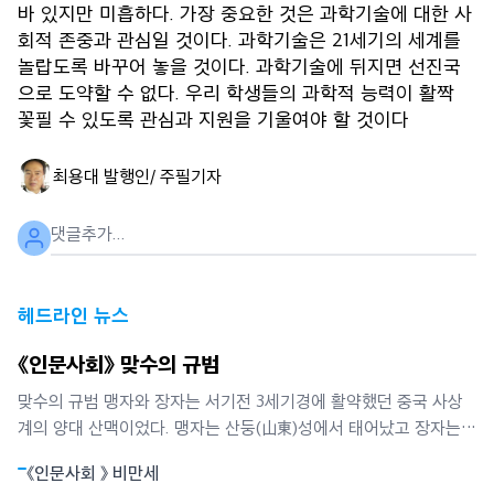
바 있지만 미흡하다. 가장 중요한 것은 과학기술에 대한 사
회적 존중과 관심일 것이다. 과학기술은 21세기의 세계를
놀랍도록 바꾸어 놓을 것이다. 과학기술에 뒤지면 선진국
으로 도약할 수 없다. 우리 학생들의 과학적 능력이 활짝
꽃필 수 있도록 관심과 지원을 기울여야 할 것이다
최용대 발행인/ 주필
기자
헤드라인 뉴스
《인문사회》 맞수의 규범
맞수의 규범 맹자와 장자는 서기전 3세기경에 활약했던 중국 사상
계의 양대 산맥이었다. 맹자는 산둥(山東)성에서 태어났고 장자는
산둥성과 경계선을 맞댄 허난(河南)성에서 태어났다. 맹자가 장자보
《인문사회 》 비만세
다 7년쯤 먼저 태어났지만 같은 시대를 살았던 두 사람은 서로의 존