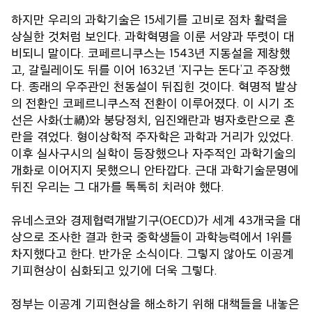
하지만 우리의 과학기술은 15세기를 고비로 점차 활력을
상실한 것처럼 보인다. 과학혁명을 이룬 서양과 뚜렷이 대
비되니 말이다. 코페르니쿠스는 1543년 지동설을 제창했
고, 갈릴레이도 뒤를 이어 1632년 ‘지구는 돈다’고 주장했
다. 종래의 우주관인 천동설이 뒤집힌 것이다. 혁명적 발상
의 전환인 코페르니쿠스적 전환이 이루어졌다. 이 시기 조
선은 사화(士禍)와 붕당정치, 임진왜란과 병자호란으로 혼
란을 겪었다. 형이상학적 주자학은 과학과 거리가 있었다.
이후 실사구시의 실학이 등장했으나 자주적인 과학기술의
개화로 이어지지 못했으니 안타깝다. 근대 과학기술문명에
뒤진 우리는 그 대가를 톡톡히 치러야 했다.
유네스코와 경제협력개발기구(OECD)가 세계 43개국을 대
상으로 조사한 결과 한국 중학생들이 과학능력에서 1위를
차지했다고 한다. 반가운 소식이다. 그렇지 않아도 이공계
기피현상이 심화되고 있기에 더욱 그렇다.
정부는 이공계 기피현상을 해소하기 위해 대책들을 내놓은