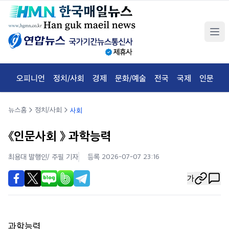
오피니언
정치/사회
경제
문화/예술
전국
국제
인문
체
뉴스홈
정치/사회
사회
《인문사회 》 과학능력
최용대 발행인/ 주필
기자
등록 2026-07-07 23:16
가
과학능력