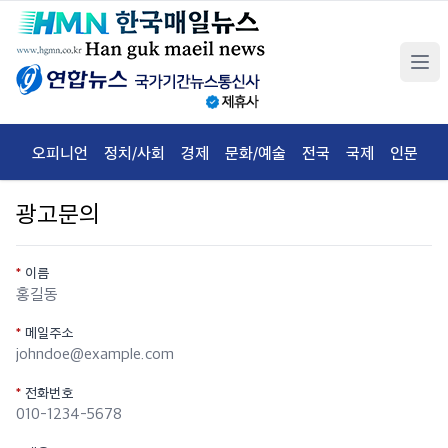
오피니언
정치/사회
경제
문화/예술
전국
국제
인문
체
광고문의
이름
메일주소
전화번호