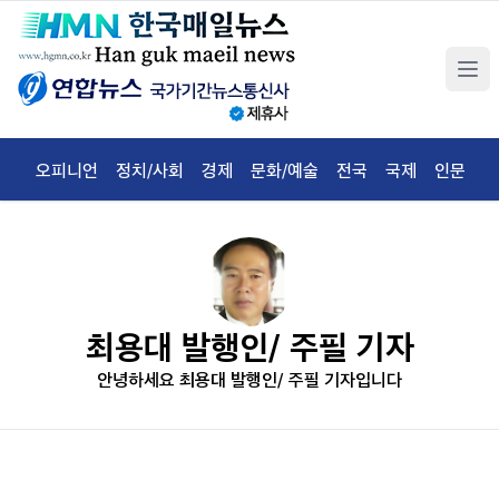
오피니언
정치/사회
경제
문화/예술
전국
국제
인문
체
최용대 발행인/ 주필 기자
안녕하세요 최용대 발행인/ 주필 기자입니다