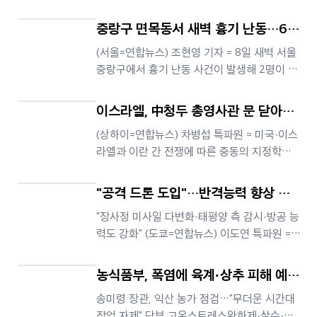
최찬흥 기자 = 추미애 경기도지사는 8일 "국가
경찰은 2개 차로 중 1개
직 소방공무원 인건비의 대부분을 경기도가 부
중랑구 면목동서 새벽 흉기 난동…60
담하고 있다"며 대납 구조의 개혁을 주장했다.
대 남성 2명 사망
(서울=연합뉴스) 조현영 기자 = 8일 새벽 서울
추 지사는 이날 페이스북에 글을 올려 "국가직
중랑구에서 흉기 난동 사건이 발생해 2명이 숨
인건비는 중앙정부 몫인데 현실은 정반대다.
졌다. 연합뉴스 취재를 종합하면 이날 오전 4
지방주도 성장을 위해 재정개편이
시께 중랑구 면목동에서 지인 사이로 추정되는
이스라엘, 中청두 총영사관 문 닫아…
60대 남성 2명이 흉기에 찔렸다. 이들은 병원
중동 정세와 관련(?)
(상하이=연합뉴스) 차병섭 특파원 = 미국·이스
으로 옮겨졌지만 모두 숨졌다. 두 사람 외 가해
라엘과 이란 간 전쟁에 따른 중동의 지정학적
자로 의심되는 사람은 없는 것으로 파악됐다.
긴장 속에 최근 이스라엘이 중국 소재 총영사
경찰은 국립과학수사연구원에 시신
관 한 곳을 폐쇄해 그 배경에 관심이 쏠리고 있
"공격 드론 도입"…반격능력 향상 위
다. 8일(현지시간) 주청두 이스라엘 총영사관
한 日안보문서 개정 윤곽
"장사정 미사일 다변화·태평양 측 감시·방공 능
소셜미디어 계정에 따르면 가디 하패즈 총영사
력도 강화" (도쿄=연합뉴스) 이도연 특파원 = 3
는 최근 이임사를 통해 자신의 5년 임기 종료를
대 안보문서 개정을 추진 중인 일본 정부가 이
알리면서 "주청두 이스라엘 총영사관도
중 반격 능력 향상과 관련한 2개 문서의 개정
농식품부, 폭염에 육계·상추 피해 예방
골자를 공개했다고 요미우리신문이 8일 보도
총력…현장관리 강화
송미령 장관, 익산 농가 점검…"무더운 시간대
했다. 3대 안보 문서는 일본의 국가안전보장전
작업 자제" 당부 고온스트레스완화제·살수·시