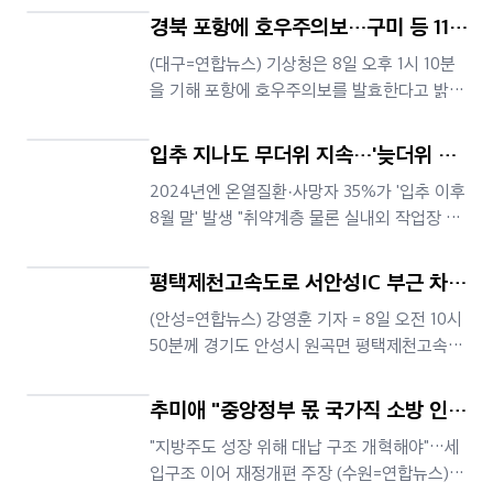
경북 포항에 호우주의보…구미 등 11곳
폭염경보 유지
(대구=연합뉴스) 기상청은 8일 오후 1시 10분
을 기해 포항에 호우주의보를 발효한다고 밝혔
다. 호우주의보는 3시간 강우량이 60㎜ 또는 1
2시간 강우량이 110㎜ 이상 예상될 때 발효된
입추 지나도 무더위 지속…'늦더위 온
다. 우산을 써도 제대로 비를 피하기 어려운 정
열질환자' 10년 만에 3배↑
2024년엔 온열질환·사망자 35%가 '입추 이후
도다. 하천 범람 등 사고에 관한 주의가 필요하
8월 말' 발생 "취약계층 물론 실내외 작업장 피
다. 구미 등 11곳에는 폭염경보가 내려진 상태
해 예방 주의" (서울=연합뉴스) 양정우 기자 =
다. 특보명지역발효시각폭염
기후변화로 인해 늦더위가 길어지며 입추(立秋
평택제천고속도로 서안성IC 부근 차량
·8월 7일) 후에도 온열질환에 시달리는 이들이
화재…1명 부상
(안성=연합뉴스) 강영훈 기자 = 8일 오전 10시
과거보다 크게 늘어난 것으로 파악됐다. 8일 행
50분께 경기도 안성시 원곡면 평택제천고속도
정안전부 국립재난안전연구원이 2011∼2025
로 평택 방향 서안성IC 부근 도로에서 60대 여
년 질병관리청 응급실
성 A씨가 몰던 승용차가 갓길 가드레일을 들이
추미애 "중앙정부 몫 국가직 소방 인건
받고 불이 났다. A씨는 사고 후 스스로 대피했
비, 경기도가 1조원 부담"
"지방주도 성장 위해 대납 구조 개혁해야"…세
으나, 가슴 부위 등을 다쳐 병원으로 옮겨졌다.
입구조 이어 재정개편 주장 (수원=연합뉴스)
불은 소방당국에 의해 30여분 만에 진화됐다.