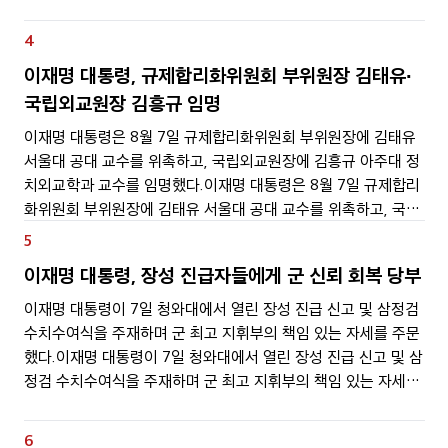
계유산 세계유산은 건축물과 유적, 역사적 장소, 자연유산 가운데
인류 전체가 함께 보존할 가치가
4
이재명 대통령, 규제합리화위원회 부위원장 김태유·
국립외교원장 김흥규 임명
이재명 대통령은 8월 7일 규제합리화위원회 부위원장에 김태유
서울대 공대 교수를 위촉하고, 국립외교원장에 김흥규 아주대 정
치외교학과 교수를 임명했다.이재명 대통령은 8월 7일 규제합리
화위원회 부위원장에 김태유 서울대 공대 교수를 위촉하고, 국립
외교원장에 김흥규 아주대 정치외교학과 교수를 임명했다.규제
5
합리화위원회 부위원장으로 임명된 김태유 교수는 노무현 정부
이재명 대통령, 장성 진급자들에게 군 신뢰 회복 당부
이재명 대통령이 7일 청와대에서 열린 장성 진급 신고 및 삼정검
수치수여식을 주재하며 군 최고 지휘부의 책임 있는 자세를 주문
했다.이재명 대통령이 7일 청와대에서 열린 장성 진급 신고 및 삼
정검 수치수여식을 주재하며 군 최고 지휘부의 책임 있는 자세를
주문했다.이날 행사에는 중장에서 대장으로 진급한 이상렬 육군
지상작전사령관을 비롯해 박흥재 공군사관학교장,
6