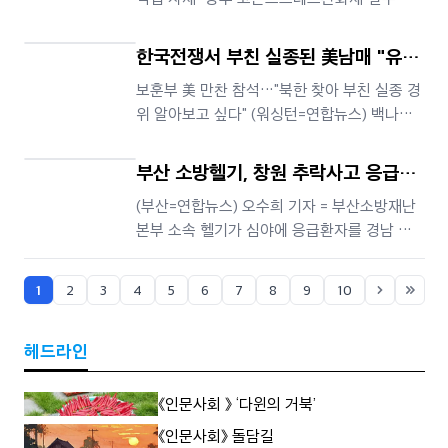
략·국가방위전략·방위력 정비계획으로, 이번에
설채소 차광도포제 등 농자재 지원 (서울=연합
공개된 내용은 방위성 소관인
뉴스) 김세린 기자 = 농림축산식품부는 기록적
한국전쟁서 부친 실종된 美남매 "유해
인 폭염에 따른 닭 폐사와 시설채소 생육 부진
라도 찾을 수 있다면…"
보훈부 美 만찬 참석…"북한 찾아 부친 실종 경
등 농축산물 피해를 최소화하기 위해 냉방·환
위 알아보고 싶다" (워싱턴=연합뉴스) 백나리
기시설 점검과 농자재 지원 등 현장 관리를 강
특파원 = "아버지가 살아 돌아오시는 게 가장
화한다고 8일 밝혔다. 송미령 농식품부
좋았겠지만 유해를 찾게 된다면 무슨 일이 벌
부산 소방헬기, 창원 추락사고 응급환
어진 건지 알 수 있겠죠." 한국전쟁에 참전했다
자 수원으로 이송
(부산=연합뉴스) 오수희 기자 = 부산소방재난
실종된 해럴드 다운스 미군 중위의 딸 도나 녹
본부 소속 헬기가 심야에 응급환자를 경남 창
스 씨는 7일(현지시간) 미 네브래스카주 오마
원에서 경기 수원으로 이송했다. 8일 부산소방
하에서 열린 전쟁포로·실종자 가족
에 따르면 7일 오후 11시 16분께 상황실에서 창
1
2
3
4
5
6
7
8
9
10
원에서 추락사고로 응급환자가 발생, 수원 아
주대병원으로 이송해야 한다는 지령이 들어왔
헤드라인
다. 이에 부산 2호기가 오후 11시 25분께 항공
대에서 이륙해 15분 만에 창원
《인문사회 》 ‘다윈의 거북’
《인문사회》 돌담길