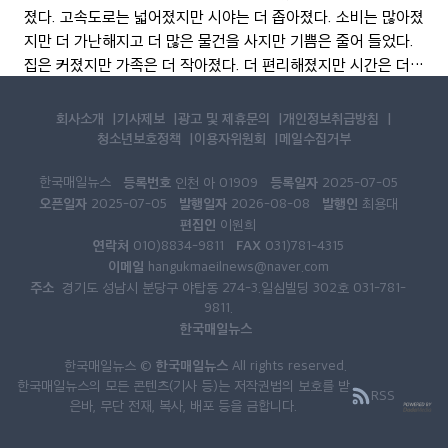
졌다. 고속도로는 넓어졌지만 시야는 더 좁아졌다. 소비는 많아졌
지만 더 가난해지고 더 많은 물건을 사지만 기쁨은 줄어 들었다.
집은 커졌지만 가족은 더 작아졌다. 더 편리해졌지만 시간은 더
없어졌다. 학력은 높아졌지만 상식은 부족하고 지식은 많아졌지
만 지혜는 모자란다. 전문가들은 늘어났지만
회사소개
기사제보
광고 및 제휴문의
개인정보취급방침
청소년보호정책
이용자위원회
메일수집거부
한국매일뉴스
등록번호
등록일자
인천 아 01909
2025-07-05
오픈일자
발행일자
발행인
2025-07-05
2026-08-08
최용대
편집인
이원희
연락처
FAX
010)8834-9811
031)781-4315
이메일
hangukmaeilnews@naver.com
주소
경기도 성남시 분당구 야탑동 274-3.일심빌딩 302호 031-781-
9811.
한국매일뉴스
한국매일뉴스
한국매일뉴스 ©
All rights reserved.
한국매일뉴스의 모든 콘텐츠(기사 등)는 저작권법의 보호를 받
RSS
은바, 무단 전재, 복사, 배포 등을 금합니다.