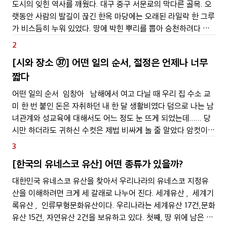
도시의 잊힌 역사를 깨웠다. 대구 중구 서문로의 막다른 골목. 오
랫동안 사람의 발길이 끊긴 한옥 마당에는 오래된 라일락 한 그루
가 비스듬히 누워 있었다. 땅에 박힌 뿌리를 뽑아 승천하려다 그
대로 굳어버린 용처럼 보이는 나무였다. 봄이면 늙고 뒤틀린 몸에
2
서 어김없이 연보랏빛 꽃을 밀어
[시와 장소 ㊲] 어떤 일의 순서, 절정은 언제나 너무
짧다
어떤 일의 순서 임창아 남해에서 여고 다닐 때 우리 집 수소 교
미 한 번 붙인 돈은 자취하던 내 한 달 생활비였다 덤으로 나는 남
녀관계와 성교육에 대해서도 어느 정도 눈 뜨게 되었는데...... 당
시만 하더라도 귀하신 수컷은 제법 비싸게 놀 줄 알았다 암컷이
적극적으로 들이대면 공연히 꼬리 흔들어 쇠파리를 쫓거나 엉덩
3
이 슬슬 피해 가며, 음부가
[한국의 유네스코 유산] 어떤 종류가 있을까?
대한민국 유네스코 유산을 찾아서 우리나라의 유네스코 지정유
산을 이해하려면 크게 세 갈래로 나누어 진다. 세계유산 , 세계기
록유산 , 인류무형문화유산이다. 우리나라는 세계유산 17건,문화
유산 15건, 자연유산 2건을 보유하고 있다. 첫째, 땅 위에 남은 세