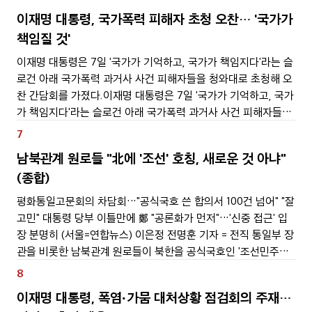
이재명 대통령, 국가폭력 피해자 초청 오찬… '국가가
책임질 것'
이재명 대통령은 7일 '국가가 기억하고, 국가가 책임지다'라는 슬
로건 아래 국가폭력 과거사 사건 피해자들을 청와대로 초청해 오
찬 간담회를 가졌다.이재명 대통령은 7일 '국가가 기억하고, 국가
가 책임지다'라는 슬로건 아래 국가폭력 과거사 사건 피해자들을
청와대로 초청해 오찬 간담회를 가졌다.이번 간담회는 제3기 진
7
실화해위원회 출범을 계기로 그동안 국가 차원의
남북관계 원로들 "北에 '조선' 호칭, 새로운 것 아냐"
(종합)
평화통일고문회의 차담회…"공식국호 쓴 합의서 100건 넘어" "잘
고민" 대통령 당부 이틀만에 鄭 "공론화가 먼저"…'신중 접근' 입
장 분명히 (서울=연합뉴스) 이은정 전명훈 기자 = 전직 통일부 장
관을 비롯한 남북관계 원로들이 북한을 공식국호인 '조선민주주
의인민공화국'(조선)으로 부르는 문제와 관련, 지난 30여년간 남
8
북 합의서에 쓰인 만큼 새로운
이재명 대통령, 폭염·가뭄 대처상황 점검회의 주재…