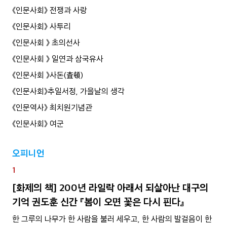
《인문사회》 전쟁과 사랑
《인문사회》 사투리
《인문사회 》 초의선사
《인문사회 》 일연과 삼국유사
《인문사회 》사돈(査頓)
《인문사회》추일서정, 가을날의 생각
《인문역사》 최치원기념관
《인문사회》 여군
오피니언
1
[화제의 책] 200년 라일락 아래서 되살아난 대구의
기억 권도훈 신간 『봄이 오면 꽃은 다시 핀다』
한 그루의 나무가 한 사람을 불러 세우고, 한 사람의 발걸음이 한