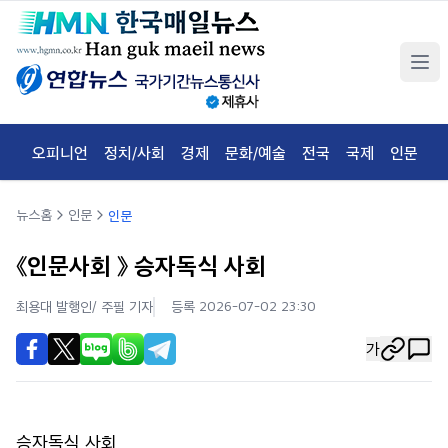
오피니언
정치/사회
경제
문화/예술
전국
국제
인문
체
뉴스홈
인문
인문
《인문사회 》 승자독식 사회
최용대 발행인/ 주필
기자
등록 2026-07-02 23:30
가
승자독식 사회