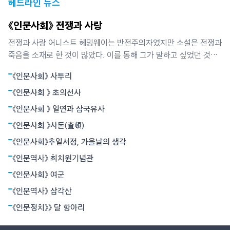
헤드라인 뉴스
《인문사회》 전쟁과 사랑
전쟁과 사랑 어니스트 헤밍웨이는 반전주의자였지만 소설은 전쟁과
죽음을 소재로 한 것이 많았다. 이를 통해 그가 말하고 싶었던 것은
인간은 인생이란 전투에서 패배할지언정 결코 굴복하지 않는다는
《인문사회》 사투리
철학이었다. 그는 그것이 용기로 죽음과 대면함으로써 가능하다고
믿었다. 그의 장편 ‘누구를 위하여 종을 울리나’는 1937년 파시스트
《인문사회 》 초의선사
정권과 좌파 공화군으로 갈라져
《인문사회 》 일연과 삼국유사
《인문사회 》사돈(査頓)
《인문사회》추일서정, 가을날의 생각
《인문역사》 최치원기념관
《인문사회》 여군
《인문역사》 삼각산
《인문정치》》 달 항아리