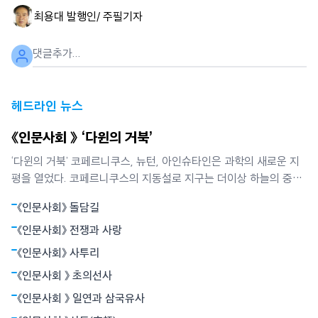
최용대 발행인/ 주필
기자
헤드라인 뉴스
《인문사회 》 ‘다윈의 거북’
‘다윈의 거북’ 코페르니쿠스, 뉴턴, 아인슈타인은 과학의 새로운 지
평을 열었다. 코페르니쿠스의 지동설로 지구는 더이상 하늘의 중심
이 아니었다. 뉴턴은 별들의 운동과 사과의 낙하가 모두 만유인력에
《인문사회》 돌담길
의해 빚어지는 현상임을 밝혔다. 뉴턴역학은 하늘과 지상을 함께 아
울렀다. 아인슈타인의 상대성원리는 시간과 공간의 상대성, 휘어진
《인문사회》 전쟁과 사랑
공간개념으로서의 중력 등 혁명적
《인문사회》 사투리
《인문사회 》 초의선사
《인문사회 》 일연과 삼국유사