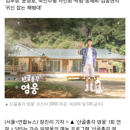
'김부장' 윤경호, 묵언수행 사인회·곽범·송재희·김동현의
'귀신 잡는 해병대'
'산골총각 영웅' 포스터 [SBS 제공. 재판매 및 DB 금지]
(서울=연합뉴스) 장진리 기자 = ▲ '산골총각 영웅' 1회 연
장 = SBS는 가수 임영웅의 예능 프로그램 '산골총각 영