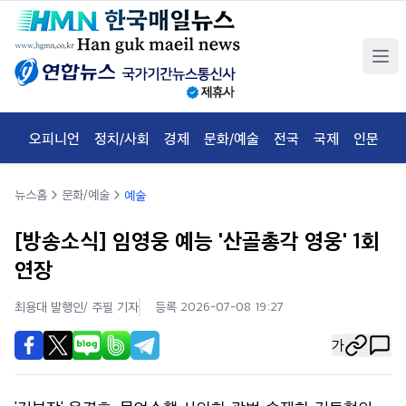
오피니언
정치/사회
경제
문화/예술
전국
국제
인문
체
뉴스홈
문화/예술
예술
[방송소식] 임영웅 예능 '산골총각 영웅' 1회
연장
최용대 발행인/ 주필
기자
등록 2026-07-08 19:27
가