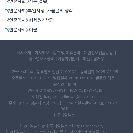
《인문사회 》사돈(査頓)
《인문사회》추일서정, 가을날의 생각
《인문역사》 최치원기념관
《인문사회》 여군
회사소개
기사제보
광고 및 제휴문의
개인정보취급방침
청소년보호정책
이용자위원회
메일수집거부
한국매일뉴스
등록번호
등록일자
인천 아 01909
2025-07-05
오픈일자
발행일자
발행인
2025-07-05
2026-08-08
최용대
편집인
이원희
연락처
FAX
010)8834-9811
031)781-4315
이메일
hangukmaeilnews@naver.com
주소
경기도 성남시 분당구 야탑동 274-3.일심빌딩 302호 031-781-
9811.
한국매일뉴스
한국매일뉴스
한국매일뉴스 ©
All rights reserved.
한국매일뉴스의 모든 콘텐츠(기사 등)는 저작권법의 보호를 받