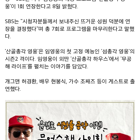
웅'이 1회 연장한다고 8일 밝혔다.
SBS는 "시청자분들께서 보내주신 뜨거운 성원 덕분에 연
장을 결정했다"며 총 7회로 프로그램을 마무리한다고 말했
다.
'산골총각 영웅'은 임영웅의 첫 고정 예능인 '섬총각 영웅'의
시즌2 격이다. 임영웅이 외딴 '산골총각 하우스'에서 '무공
해 라이프'를 펼치는 이야기를 담았다.
개그맨 허경환, 배우 현봉식, 가수 조째즈 등이 게스트로 출
연했다.