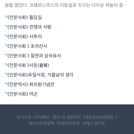
평을 열었다. 코페르니쿠스의 지동설로 지구는 더이상 하늘의 중심
이 아니었다. 뉴턴은 별들의 운동과 사과의 낙하가 모두 만유인력에
《인문사회》 돌담길
의해 빚어지는 현상임을 밝혔다. 뉴턴역학은 하늘과 지상을 함께 아
울렀다. 아인슈타인의 상대성원리는 시간과 공간의 상대성, 휘어진
《인문사회》 전쟁과 사랑
공간개념으로서의 중력 등 혁명적
《인문사회》 사투리
《인문사회 》 초의선사
《인문사회 》 일연과 삼국유사
《인문사회 》사돈(査頓)
《인문사회》추일서정, 가을날의 생각
《인문역사》 최치원기념관
《인문사회》 여군
회사소개
기사제보
광고 및 제휴문의
개인정보취급방침
청소년보호정책
이용자위원회
메일수집거부