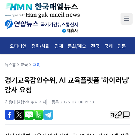
오피니언
정치/사회
경제
문화/예술
전국
국제
인문
체
뉴스홈
교육
교육
경기교육감인수위, AI 교육플랫폼 '하이러닝'
감사 요청
최용대 발행인/ 주필
기자
등록 2026-07-08 15:58
가