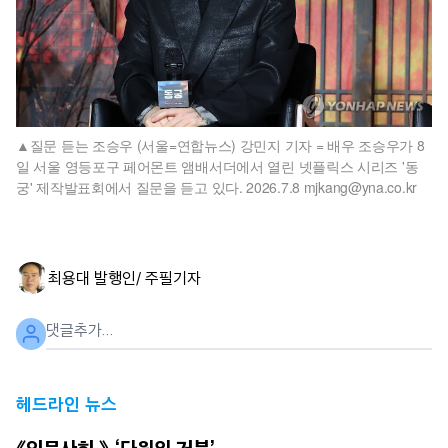
질문 듣는 조승우 (서울=연합뉴스) 강민지 기자 = 배우 조승우가 8
일 서울 영등포구 페어몬트 앰배서더에서 열린 넷플릭스 시리즈 '동
궁' 제작발표회에서 질문을 듣고 있다. 2026.7.8 mjkang@yna.co.kr
최용대 발행인/ 주필
기자
헤드라인 뉴스
《인문사회 》 ‘다윈의 거북’