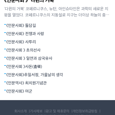
‘다윈의 거북’ 코페르니쿠스, 뉴턴, 아인슈타인은 과학의 새로운 지
평을 열었다. 코페르니쿠스의 지동설로 지구는 더이상 하늘의 중심
이 아니었다. 뉴턴은 별들의 운동과 사과의 낙하가 모두 만유인력에
《인문사회》 돌담길
의해 빚어지는 현상임을 밝혔다. 뉴턴역학은 하늘과 지상을 함께 아
울렀다. 아인슈타인의 상대성원리는 시간과 공간의 상대성, 휘어진
《인문사회》 전쟁과 사랑
공간개념으로서의 중력 등 혁명적
《인문사회》 사투리
《인문사회 》 초의선사
《인문사회 》 일연과 삼국유사
《인문사회 》사돈(査頓)
《인문사회》추일서정, 가을날의 생각
《인문역사》 최치원기념관
《인문사회》 여군
회사소개
기사제보
광고 및 제휴문의
개인정보취급방침