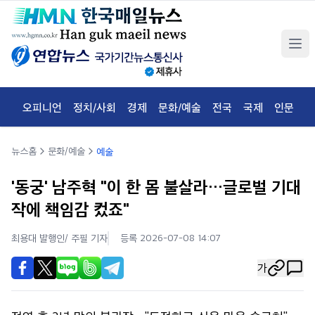
오피니언
정치/사회
경제
문화/예술
전국
국제
인문
체
뉴스홈
문화/예술
예술
'동궁' 남주혁 "이 한 몸 불살라…글로벌 기대
작에 책임감 컸죠"
최용대 발행인/ 주필
기자
등록 2026-07-08 14:07
가