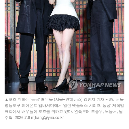
포즈 취하는 '동궁' 배우들 (서울=연합뉴스) 강민지 기자 = 8일 서울
영등포구 페어몬트 앰배서더에서 열린 넷플릭스 시리즈 '동궁' 제작발
표회에서 배우들이 포즈를 취하고 있다. 왼쪽부터 조승우, 노윤서, 남
주혁. 2026.7.8 mjkang@yna.co.kr