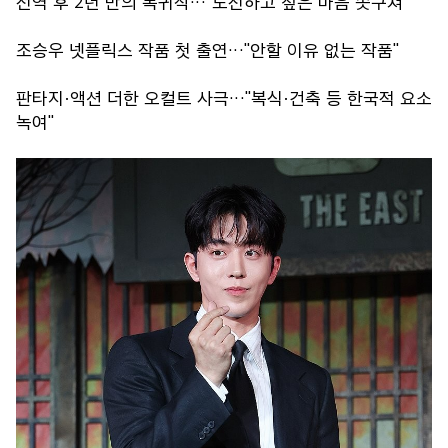
전역 후 2년 만의 복귀작…"도전하고 싶은 마음 솟구쳐"
조승우 넷플릭스 작품 첫 출연…"안할 이유 없는 작품"
판타지·액션 더한 오컬트 사극…"복식·건축 등 한국적 요소
녹여"