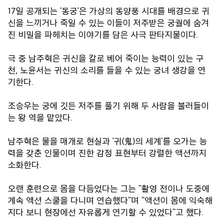
17일 공개되는 '동궁'은 가상의 동양풍 시대를 배경으로 귀
신을 느끼거나 죽일 수 있는 이들이 저주받은 궁궐에 숨겨
진 비밀을 파헤치는 이야기를 담은 사극 판타지물이다.
극 중 남주혁은 귀신을 칼로 베어 죽이는 능력이 있는 구
천, 노윤서는 귀신의 소리를 들을 수 있는 궁녀 생강을 연
기한다.
조승우는 궁에 깃든 저주를 풀기 위해 두 사람을 불러들이
는 왕 역을 맡았다.
남주혁은 물을 매개로 현실과 '귀(鬼)의 세계'를 오가는 능
력을 갖춘 인물이며 진한 감정 표현부터 강렬한 액션까지
소화한다.
오랜 훈련으로 몸을 다듬었다는 그는 "촬영 전이나 도중에
계속 액션 스쿨을 다니며 연습했다"며 "액션이 몸에 익숙해
지다 보니 현장에선 자유롭게 연기할 수 있었다"고 했다.