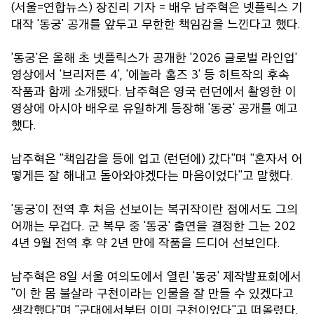
(서울=연합뉴스) 장진리 기자 = 배우 남주혁은 넷플릭스 기
대작 '동궁' 공개를 앞두고 무한한 책임감을 느낀다고 했다.
'동궁'은 올해 초 넷플릭스가 공개한 '2026 글로벌 라인업'
영상에서 '브리저튼 4', '에놀라 홈즈 3' 등 히트작의 후속
작품과 함께 소개됐다. 남주혁은 영국 런던에서 촬영한 이
영상에 아시아 배우로 유일하게 등장해 '동궁' 공개를 예고
했다.
남주혁은 "책임감을 등에 업고 (런던에) 갔다"며 "혼자서 어
떻게든 잘 해내고 돌아와야겠다는 마음이었다"고 말했다.
'동궁'이 전역 후 처음 선보이는 복귀작이란 점에서도 그의
어깨는 무겁다. 군 복무 중 '동궁' 출연을 결정한 그는 202
4년 9월 전역 후 약 2년 만에 작품을 드디어 선보인다.
남주혁은 8일 서울 여의도에서 열린 '동궁' 제작발표회에서
"이 한 몸 불살라 구천이라는 인물을 잘 만들 수 있겠다고
생각했다"며 "군대에서부터 이미 구천이었다"고 떠올렸다.