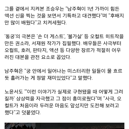
그를 곁에서 지켜본 조승우는 "남주혁이 1년 가까이 힘든
액션 신을 찍는 것을 보면서 기특하고 대견했다"며 "후배지
만 많이 배웠다"고 치켜세웠다.
'동궁'의 극본은 '손 더 게스트', '불가살' 등 오컬트 히트작을
만든 권소라, 서재원 작가가 집필했다. 배우들은 사극부터
오컬트, 호러, 판타지, 액션 등 다양한 장르가 적절히 어우
러진 대본을 관전 요소로 꼽았다.
남주혁은 "궁 안에서 일어나는 미스터리한 일들이 물 흐르
듯 흘러가는 게 정말 재미있었다"고 말했다.
노윤서도 "'이런 이야기가 실제로 구현됐을 때 어떻게 그려
질까' 상상력을 자극했고 그 점이 흥미로웠다"며 "사극, 오
컬트가 처음이라 두려운 마음도 앞섰지만 도전해 보려고
했다"고 덧붙였다.