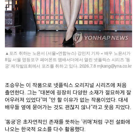
포즈 취하는 노윤서 (서울=연합뉴스) 강민지 기자 = 배우 노윤서가
8일 서울 영등포구 페어몬트 앰배서더에서 열린 넷플릭스 시리즈 '동
궁' 제작발표회에서 포즈를 취하고 있다. 2026.7.8 mjkang@yna.co.kr
조승우는 이 작품으로 넷플릭스 오리지널 시리즈에 처음
출연한다. 그는 "대본에 굉장히 다양한 소재가 절묘하게 잘
어우러져 있었다"며 "안 할 이유가 없는 작품이었다. 대세
배우들 옆에 묻어가는 것도 괜찮지 않나"라고 웃음 지었다.
'동궁'은 초자연적인 존재를 뜻하는 '귀매'처럼 구전 설화에
나오는 한국적 요소를 다수 활용했다.