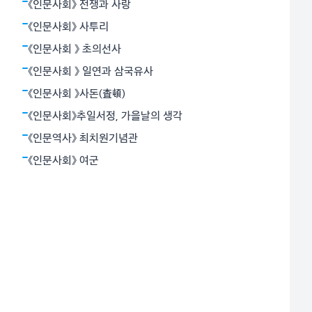
밝혔다. 뉴턴역학은 하늘과 지상을 함께 아울렀다. 아인
《인문사회》 전쟁과 사랑
슈타인의 상대성원리는 시간과 공간의 상대성, 휘어진 공
《인문사회》 사투리
간개념으로서의 중력 등 혁명적
《인문사회 》 초의선사
《인문사회 》 일연과 삼국유사
《인문사회 》사돈(査頓)
《인문사회》추일서정, 가을날의 생각
《인문역사》 최치원기념관
《인문사회》 여군