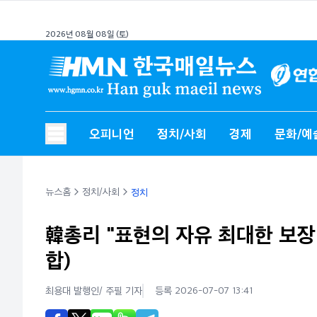
2026년 08월 08일 (토)
오피니언
정치/사회
경제
문화/예
뉴스홈
정치/사회
정치
韓총리 "표현의 자유 최대한 보
합)
최용대 발행인/ 주필
기자
등록 2026-07-07 13:41