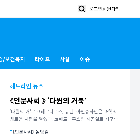
로그인
회원가입
경/보건복지
라이프
사설
이슈
헤드라인 뉴스
《인문사회 》 ‘다윈의 거북’
‘다윈의 거북’ 코페르니쿠스, 뉴턴, 아인슈타인은 과학의
새로운 지평을 열었다. 코페르니쿠스의 지동설로 지구는
더이상 하늘의 중심이 아니었다. 뉴턴은 별들의 운동과
《인문사회》 돌담길
사과의 낙하가 모두 만유인력에 의해 빚어지는 현상임을