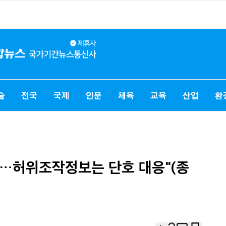
술
전국
국제
인문
체육
교육
산업
환
장…허위조작정보는 단호 대응"(종