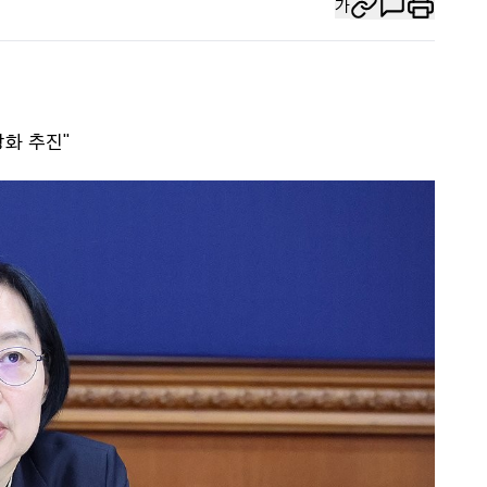
가
화 추진"