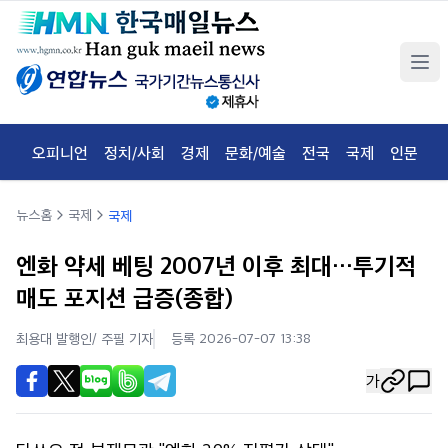
오피니언
정치/사회
경제
문화/예술
전국
국제
인문
체
뉴스홈
국제
국제
엔화 약세 베팅 2007년 이후 최대…투기적
매도 포지션 급증(종합)
최용대 발행인/ 주필
기자
등록 2026-07-07 13:38
가