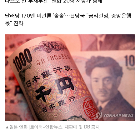
다쓰오 전 부재무관 "엔화 20% 저평가 상태"
달러당 170엔 비관론 '솔솔'…日당국 "금리결정, 중앙은행
몫" 진화
일본 엔화 [로이터=연합뉴스. 재판매 및 DB 금지]