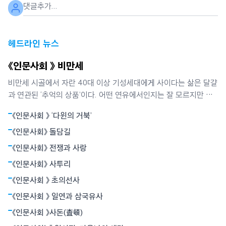
헤드라인 뉴스
《인문사회 》 비만세
비만세 시골에서 자란 40대 이상 기성세대에게 사이다는 삶은 달걀
과 연관된 ‘추억의 상품’이다. 어떤 연유에서인지는 잘 모르지만 사
이다는 소풍 갈 때 ‘필수목록’이던 삶은 달걀과 떼려야 뗄 수 없는
《인문사회 》 ‘다윈의 거북’
‘실과 바늘’ 같은 존재였다. 달걀을 먹으면서 목이 메지 않게 하거나
소화를 돕는 기능은 두번째였고, 당시에는 매우 귀했던 탄산음료 특
《인문사회》 돌담길
유의 톡 쏘는 맛이
《인문사회》 전쟁과 사랑
《인문사회》 사투리
《인문사회 》 초의선사
《인문사회 》 일연과 삼국유사
《인문사회 》사돈(査頓)