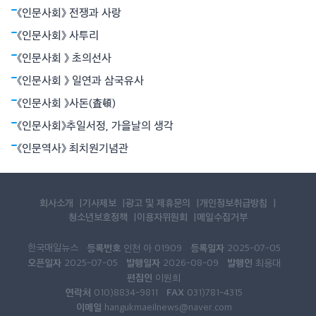
유의 톡 쏘는 맛이
《인문사회》 전쟁과 사랑
《인문사회》 사투리
《인문사회 》 초의선사
《인문사회 》 일연과 삼국유사
《인문사회 》사돈(査頓)
《인문사회》추일서정, 가을날의 생각
《인문역사》 최치원기념관
회사소개
기사제보
광고 및 제휴문의
개인정보취급방침
청소년보호정책
이용자위원회
메일수집거부
한국매일뉴스
등록번호
등록일자
인천 아 01909
2025-07-05
오픈일자
발행일자
발행인
2025-07-05
2026-08-09
최용대
편집인
이원희
연락처
FAX
010)8834-9811
031)781-4315
이메일
hangukmaeilnews@naver.com