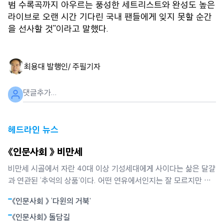
범 수록곡까지 아우르는 풍성한 세트리스트와 완성도 높은
라이브로 오랜 시간 기다린 국내 팬들에게 잊지 못할 순간
을 선사할 것"이라고 말했다.
최용대 발행인/ 주필
기자
헤드라인 뉴스
《인문사회 》 비만세
비만세 시골에서 자란 40대 이상 기성세대에게 사이다는 삶은 달걀
과 연관된 ‘추억의 상품’이다. 어떤 연유에서인지는 잘 모르지만 사
이다는 소풍 갈 때 ‘필수목록’이던 삶은 달걀과 떼려야 뗄 수 없는
《인문사회 》 ‘다윈의 거북’
‘실과 바늘’ 같은 존재였다. 달걀을 먹으면서 목이 메지 않게 하거나
소화를 돕는 기능은 두번째였고, 당시에는 매우 귀했던 탄산음료 특
《인문사회》 돌담길