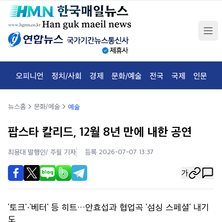
오피니언
정치/사회
경제
문화/예술
전국
국제
인문
체
뉴스홈
문화/예술
예술
팝스타 칼리드, 12월 8년 만에 내한 공연
최용대 발행인/ 주필
기자
등록 2026-07-07 13:37
가
'토크'·'베터' 등 히트…안효섭과 협업곡 '섬싱 스페셜' 내기
도