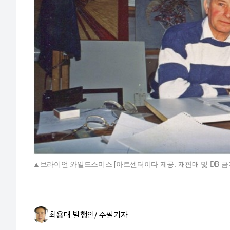
브라이언 와일드스미스 [아트센터이다 제공. 재판매 및 DB 금
최용대 발행인/ 주필
기자