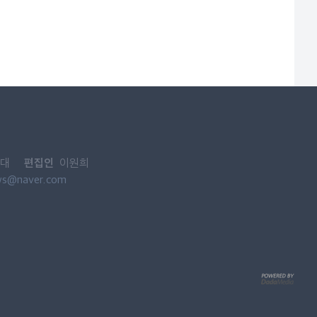
편집인
대
이원희
ws@naver.com