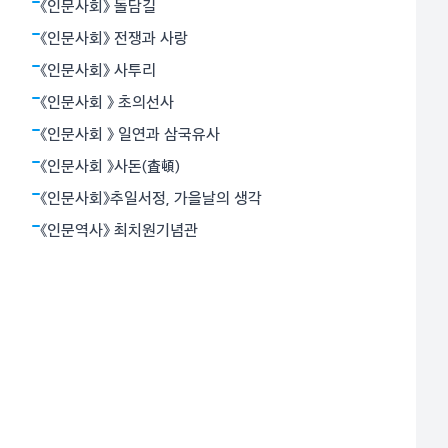
달걀을 먹으면서 목이 메지 않게 하거나 소화를 돕는 기
《인문사회》 돌담길
능은 두번째였고, 당시에는 매우 귀했던 탄산음료 특유의
《인문사회》 전쟁과 사랑
톡 쏘는 맛이
《인문사회》 사투리
《인문사회 》 초의선사
《인문사회 》 일연과 삼국유사
《인문사회 》사돈(査頓)
《인문사회》추일서정, 가을날의 생각
《인문역사》 최치원기념관