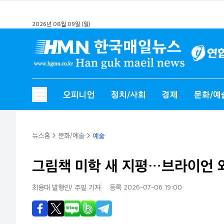
2026년 08월 09일 (일)
오피니언
정치/사회
경제
문화/예
뉴스홈
문화/예술
예술
그림책 미학 새 지평…브라이언
최용대 발행인/ 주필
기자
등록 2026-07-06 19:00