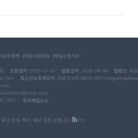
년보호정책
이용자위원회
메일수집거부
오픈일자
발행일자
발행인
05
2025-07-05
2026-08-09
최용
청소년보호책임자
er.com
최용대
010-8834-9811
hangukmaeilne
.com
kmaeilnews@naver.com
한국매일뉴스
-9811.
무단 전재, 복사, 배포 등을 금합니다.
RSS