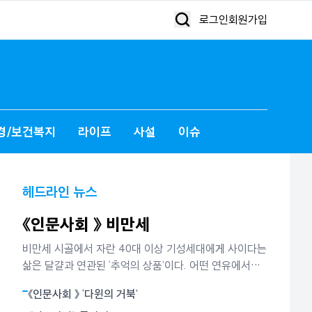
로그인
회원가입
경/보건복지
라이프
사설
이슈
헤드라인 뉴스
《인문사회 》 비만세
비만세 시골에서 자란 40대 이상 기성세대에게 사이다는
삶은 달걀과 연관된 ‘추억의 상품’이다. 어떤 연유에서인
지는 잘 모르지만 사이다는 소풍 갈 때 ‘필수목록’이던 삶
《인문사회 》 ‘다윈의 거북’
은 달걀과 떼려야 뗄 수 없는 ‘실과 바늘’ 같은 존재였다.