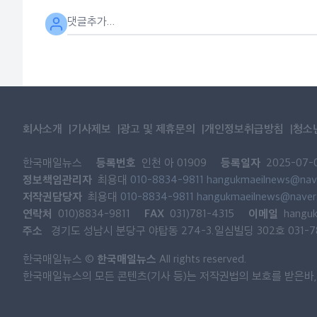
회사소개
기사제보
광고 및 제휴문의
개인정보취급방침
청소
등록번호
등록일자
한국매일뉴스
인천 아 01909
2025-07-
정보책임관리자
최용대
010-8834-9811
hangukmaeilnews@nav
저작권담당자
최용대
010-8834-9811
hangukmaeilnews@naver
연락처
FAX
이메일
010)8834-9811
031)781-4315
hangu
주소
경기도 성남시 분당구 야탑동 274-3.일심빌딩 302호 031-781
한국매일뉴스
한국매일뉴스 ©
All rights reserved.
한국매일뉴스의 모든 콘텐츠(기사 등)는 저작권법의 보호를 받은바, 