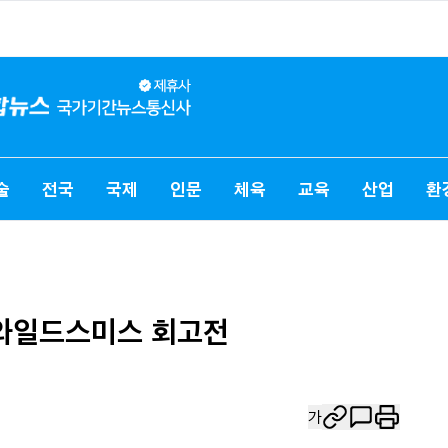
술
전국
국제
인문
체육
교육
산업
환
 와일드스미스 회고전
가