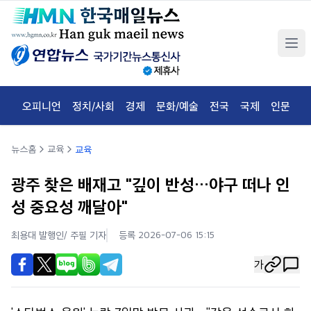
오피니언
정치/사회
경제
문화/예술
전국
국제
인문
체
뉴스홈
교육
교육
광주 찾은 배재고 "깊이 반성…야구 떠나 인
성 중요성 깨달아"
최용대 발행인/ 주필
기자
등록 2026-07-06 15:15
가