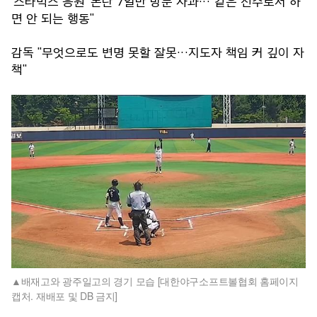
'스타벅스 응원' 논란 7일만 방문 사과…"같은 선수로서 하
면 안 되는 행동"
감독 "무엇으로도 변명 못할 잘못…지도자 책임 커 깊이 자
책"
배재고와 광주일고의 경기 모습 [대한야구소프트볼협회 홈페이지
캡처. 재배포 및 DB 금지]