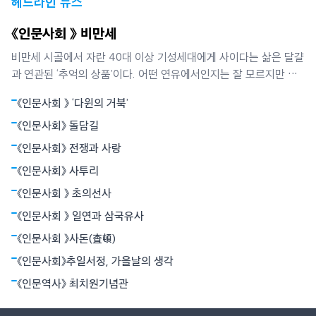
헤드라인 뉴스
《인문사회 》 비만세
비만세 시골에서 자란 40대 이상 기성세대에게 사이다는 삶은 달걀
과 연관된 ‘추억의 상품’이다. 어떤 연유에서인지는 잘 모르지만 사
이다는 소풍 갈 때 ‘필수목록’이던 삶은 달걀과 떼려야 뗄 수 없는
《인문사회 》 ‘다윈의 거북’
‘실과 바늘’ 같은 존재였다. 달걀을 먹으면서 목이 메지 않게 하거나
소화를 돕는 기능은 두번째였고, 당시에는 매우 귀했던 탄산음료 특
《인문사회》 돌담길
유의 톡 쏘는 맛이
《인문사회》 전쟁과 사랑
《인문사회》 사투리
《인문사회 》 초의선사
《인문사회 》 일연과 삼국유사
《인문사회 》사돈(査頓)
《인문사회》추일서정, 가을날의 생각
《인문역사》 최치원기념관