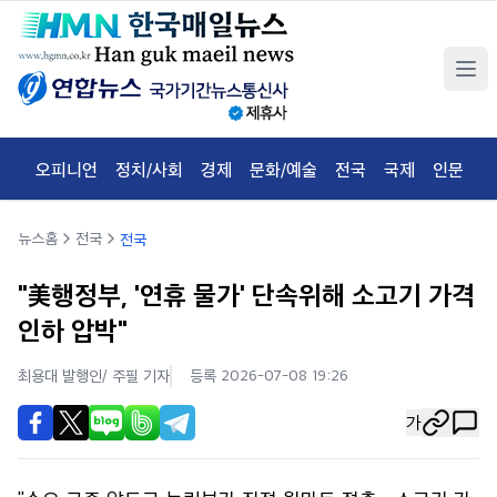
오피니언
정치/사회
경제
문화/예술
전국
국제
인문
체
뉴스홈
전국
전국
"美행정부, '연휴 물가' 단속위해 소고기 가격
인하 압박"
최용대 발행인/ 주필
기자
등록 2026-07-08 19:26
가