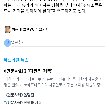
에는 국제 유가가 떨어지는 상황을 부각하며 "주유소들은
즉시 가격을 인하해야 한다"고 촉구하기도 했다.
최용대 발행인/ 주필
기자
헤드라인 뉴스
《인문사회 》 ‘다윈의 거북’
‘다윈의 거북’ 코페르니쿠스, 뉴턴, 아인슈타인은 과학의 새로운 지
평을 열었다. 코페르니쿠스의 지동설로 지구는 더이상 하늘의 중심
이 아니었다. 뉴턴은 별들의 운동과 사과의 낙하가 모두 만유인력에
《인문사회》 돌담길
의해 빚어지는 현상임을 밝혔다. 뉴턴역학은 하늘과 지상을 함께 아
울렀다. 아인슈타인의 상대성원리는 시간과 공간의 상대성, 휘어진
《인문사회》 전쟁과 사랑
공간개념으로서의 중력 등 혁명적