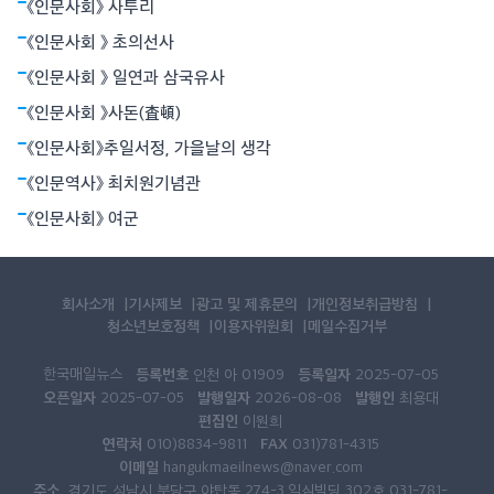
《인문사회》 사투리
《인문사회 》 초의선사
《인문사회 》 일연과 삼국유사
《인문사회 》사돈(査頓)
《인문사회》추일서정, 가을날의 생각
《인문역사》 최치원기념관
《인문사회》 여군
회사소개
기사제보
광고 및 제휴문의
개인정보취급방침
청소년보호정책
이용자위원회
메일수집거부
한국매일뉴스
등록번호
등록일자
인천 아 01909
2025-07-05
오픈일자
발행일자
발행인
2025-07-05
2026-08-08
최용대
편집인
이원희
연락처
FAX
010)8834-9811
031)781-4315
이메일
hangukmaeilnews@naver.com
주소
경기도 성남시 분당구 야탑동 274-3.일심빌딩 302호 031-781-