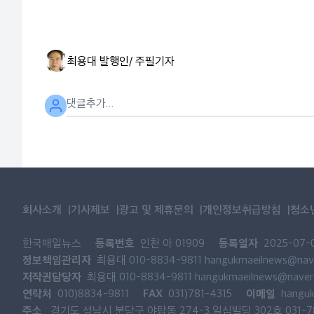
최용대 발행인/ 주필
기자
회사소개
기사제보
광고 및 제휴문의
개인정보취급방침
청소
등록번호
등록일자
한국매일뉴스
인천 아 01909
2025-07-
정보책임관리자
최용대
010-8834-9811
hangukmaeilnews@nav
저작권담당자
최용대
010-8834-9811
hangukmaeilnews@naver
연락처
FAX
이메일
010)8834-9811
031)781-4315
hangu
주소
경기도 성남시 분당구 야탑동 274-3.일심빌딩 302호 031-781