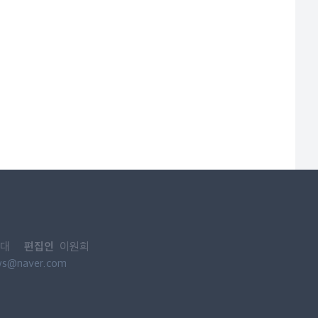
편집인
대
이원희
ws@naver.com