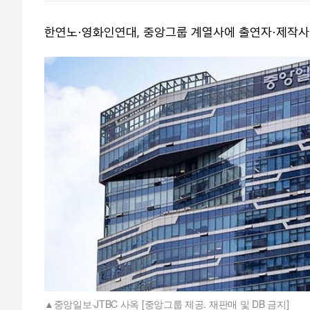
한연노·영화인연대, 중앙그룹 계열사에 출연자·제작사
중앙일보·JTBC 사옥 [중앙그룹 제공. 재판매 및 DB 금지]