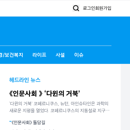
로그인
회원가입
경/보건복지
라이프
사설
이슈
헤드라인 뉴스
《인문사회 》 ‘다윈의 거북’
‘다윈의 거북’ 코페르니쿠스, 뉴턴, 아인슈타인은 과학의
새로운 지평을 열었다. 코페르니쿠스의 지동설로 지구는
더이상 하늘의 중심이 아니었다. 뉴턴은 별들의 운동과
《인문사회》 돌담길
사과의 낙하가 모두 만유인력에 의해 빚어지는 현상임을