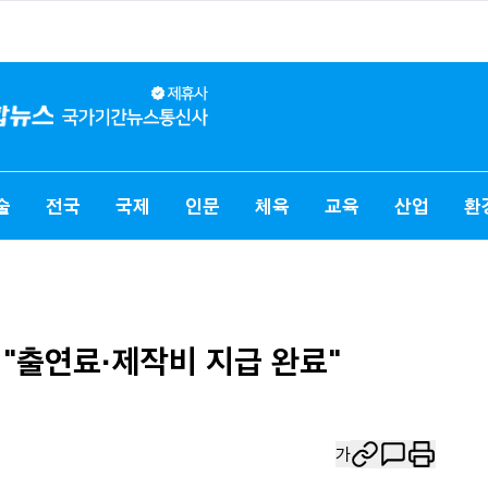
술
전국
국제
인문
체육
교육
산업
환
 "출연료·제작비 지급 완료"
가