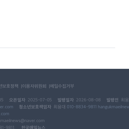
년보호정책
이용자위원회
메일수집거부
오픈일자
발행일자
발행인
05
2025-07-05
2026-08-08
최용
청소년보호책임자
er.com
최용대
010-8834-9811
hangukmaeilne
.com
kmaeilnews@naver.com
한국매일뉴스
-9811.