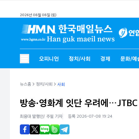
2026년 08월 08일 (토)
오피니언
정치/사회
경제
문화/예
뉴스홈
정치/사회
사회
방송·영화계 잇단 우려에…JTBC
최용대 발행인/ 주필
기자
등록 2026-07-08 19:24