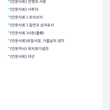
밝혔다. 뉴턴역학은 하늘과 지상을 함께 아울렀다. 아인
《인문사회》 전쟁과 사랑
슈타인의 상대성원리는 시간과 공간의 상대성, 휘어진 공
《인문사회》 사투리
간개념으로서의 중력 등 혁명적
《인문사회 》 초의선사
《인문사회 》 일연과 삼국유사
《인문사회 》사돈(査頓)
《인문사회》추일서정, 가을날의 생각
《인문역사》 최치원기념관
《인문사회》 여군