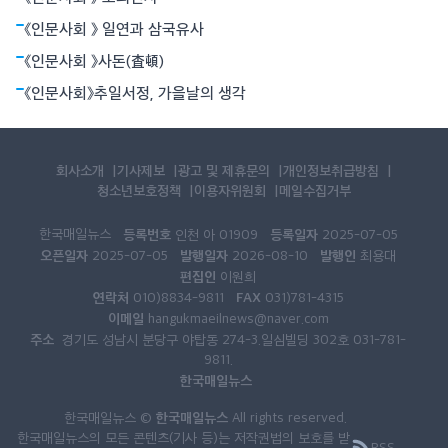
《인문사회 》 일연과 삼국유사
《인문사회 》사돈(査頓)
《인문사회》추일서정, 가을날의 생각
회사소개
기사제보
광고 및 제휴문의
개인정보취급방침
청소년보호정책
이용자위원회
메일수집거부
한국매일뉴스
등록번호
등록일자
인천 아 01909
2025-07-05
오픈일자
발행일자
발행인
2025-07-05
2026-08-10
최용대
편집인
이원희
연락처
FAX
010)8834-9811
031)781-4315
이메일
hangukmaeilnews@naver.com
주소
경기도 성남시 분당구 야탑동 274-3.일심빌딩 302호 031-781-
9811.
한국매일뉴스
한국매일뉴스
한국매일뉴스 ©
All rights reserved.
한국매일뉴스의 모든 콘텐츠(기사 등)는 저작권법의 보호를 받
RSS