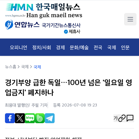
오피니언
정치/사회
경제
문화/예술
전국
국제
인문
체
뉴스홈
국제
국제
경기부양 급한 독일…100년 넘은 '일요일 영
업금지' 폐지하나
최용대 발행인/ 주필
기자
등록 2026-07-08 19:23
가