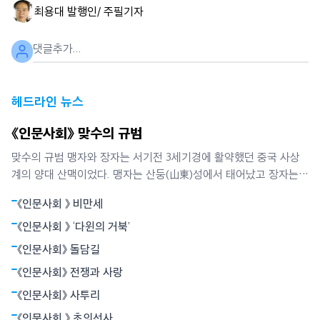
최용대 발행인/ 주필
기자
헤드라인 뉴스
《인문사회》 맞수의 규범
맞수의 규범 맹자와 장자는 서기전 3세기경에 활약했던 중국 사상
계의 양대 산맥이었다. 맹자는 산둥(山東)성에서 태어났고 장자는
산둥성과 경계선을 맞댄 허난(河南)성에서 태어났다. 맹자가 장자보
《인문사회 》 비만세
다 7년쯤 먼저 태어났지만 같은 시대를 살았던 두 사람은 서로의 존
재에 대해 알고 있었다고 한다. 그럼에도 두 사람은 평생 서로에 대
《인문사회 》 ‘다윈의 거북’
해 단 한마디도 언급하지 않았다.
《인문사회》 돌담길
《인문사회》 전쟁과 사랑
《인문사회》 사투리
《인문사회 》 초의선사