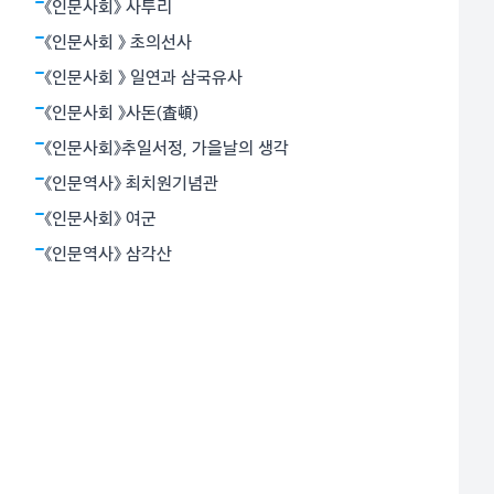
모란과 깊은 교감을 나누었다. 그래서 그는 ‘모란이 피기
《인문사회》 사투리
까지는/ 나는 아직 기다리고 있을테요 찬란한 슬픔의 봄
《인문사회 》 초의선사
을’이라고 했다.
《인문사회 》 일연과 삼국유사
《인문사회 》사돈(査頓)
《인문사회》추일서정, 가을날의 생각
《인문역사》 최치원기념관
《인문사회》 여군
《인문역사》 삼각산