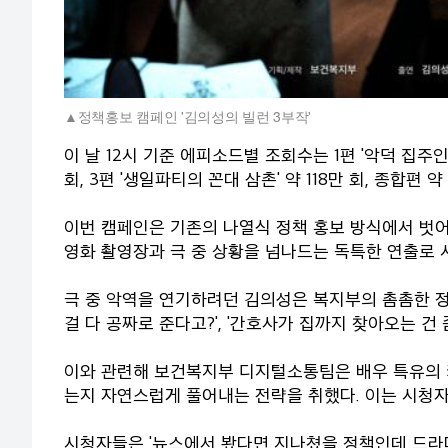
정책홍보 캠페인 '김의성의 빌런 3부작'
이 날 12시 기준 에피소드별 조회수는 1편 '악덕 집주인'
회, 3편 '생일파티의 꼰대 삼촌' 약 118만 회, 종합편
이번 캠페인은 기존의 나열식 정책 홍보 방식에서 벗어
영화 촬영장과 극 중 상황을 넘나드는 독특한 연출로
극 중 악역을 연기하려던 김의성은 복지부의 촘촘한 정
걸 다 공짜로 준다고?', '간호사가 집까지 찾아오는 건
이와 관련해 보건복지부 디지털소통팀은 배우 특유의 
는지 자연스럽게 풀어내는 전략을 취했다. 이는 시청
시청자들은 '뉴스에서 봤다면 지나쳤을 정책인데 드라