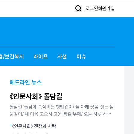
로그인
회원가입
경/보건복지
라이프
사설
이슈
헤드라인 뉴스
《인문사회》 돌담길
돌담길 ‘돌담에 속삭이는 햇발같이/ 풀 아래 웃음 짓는 샘
물같이/ 내 마음 고요히 고운 봄길 우에/ 오늘 하루 하늘
을 우러르고 싶다.’ 김영랑 시인이 ‘돌담에 속삭이는 햇
《인문사회》 전쟁과 사랑
발’에서 노래한 봄날의 시정이다. 그는 또 담장 안 뜰에 핀