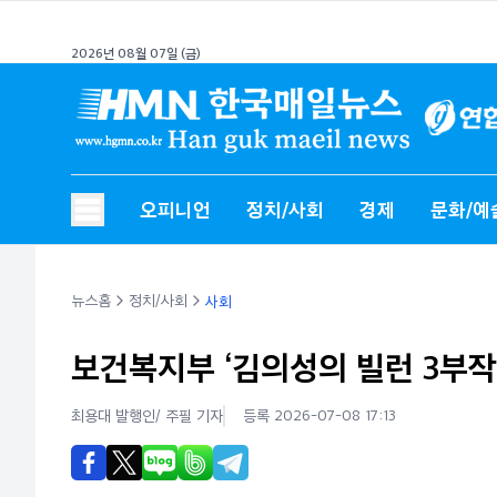
2026년 08월 07일 (금)
오피니언
정치/사회
경제
문화/예
뉴스홈
정치/사회
사회
보건복지부 ‘김의성의 빌런 3부작’
최용대 발행인/ 주필
기자
등록 2026-07-08 17:13