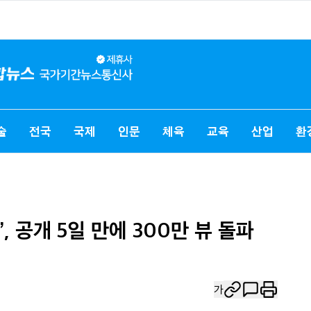
술
전국
국제
인문
체육
교육
산업
환
, 공개 5일 만에 300만 뷰 돌파
가