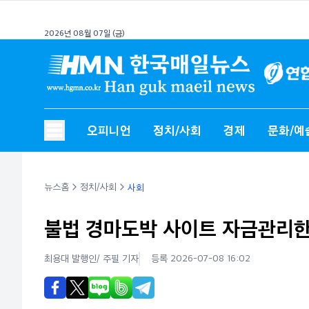
2026년 08월 07일 (금)
오피니언
정치/사회
경제
문화/예
뉴스홈
정치/사회
사회
불법 경마도박 사이트 자금관리한
최용대 발행인/ 주필
기자
등록 2026-07-08 16:02