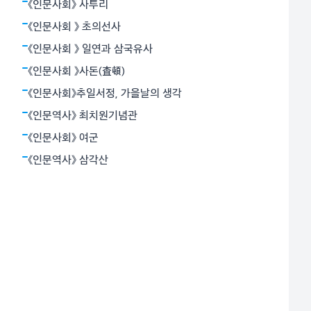
모란과 깊은 교감을 나누었다. 그래서 그는 ‘모란이 피기
《인문사회》 사투리
까지는/ 나는 아직 기다리고 있을테요 찬란한 슬픔의 봄
《인문사회 》 초의선사
을’이라고 했다.
《인문사회 》 일연과 삼국유사
《인문사회 》사돈(査頓)
《인문사회》추일서정, 가을날의 생각
《인문역사》 최치원기념관
《인문사회》 여군
《인문역사》 삼각산