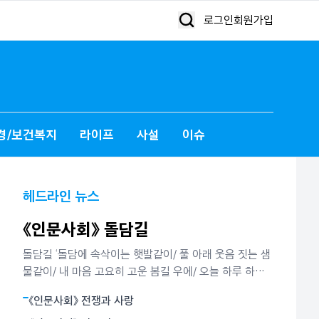
로그인
회원가입
경/보건복지
라이프
사설
이슈
헤드라인 뉴스
《인문사회》 돌담길
돌담길 ‘돌담에 속삭이는 햇발같이/ 풀 아래 웃음 짓는 샘
물같이/ 내 마음 고요히 고운 봄길 우에/ 오늘 하루 하늘
을 우러르고 싶다.’ 김영랑 시인이 ‘돌담에 속삭이는 햇
《인문사회》 전쟁과 사랑
발’에서 노래한 봄날의 시정이다. 그는 또 담장 안 뜰에 핀