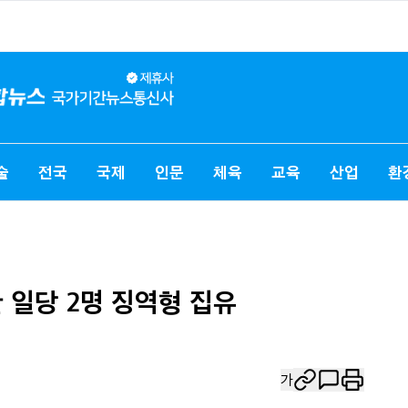
술
전국
국제
인문
체육
교육
산업
환
 일당 2명 징역형 집유
가