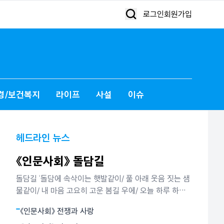
로그인
회원가입
경/보건복지
라이프
사설
이슈
헤드라인 뉴스
《인문사회》 돌담길
돌담길 ‘돌담에 속삭이는 햇발같이/ 풀 아래 웃음 짓는 샘
물같이/ 내 마음 고요히 고운 봄길 우에/ 오늘 하루 하늘
을 우러르고 싶다.’ 김영랑 시인이 ‘돌담에 속삭이는 햇
《인문사회》 전쟁과 사랑
발’에서 노래한 봄날의 시정이다. 그는 또 담장 안 뜰에 핀