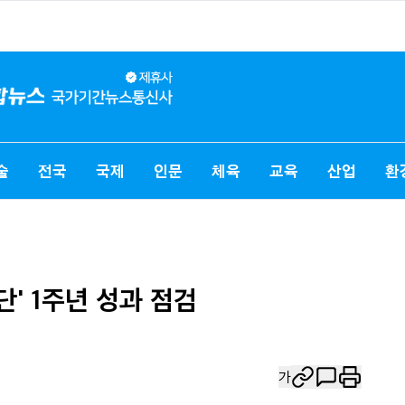
술
전국
국제
인문
체육
교육
산업
환
' 1주년 성과 점검
가