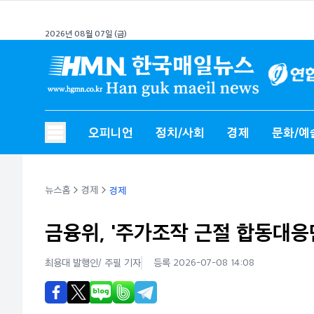
2026년 08월 07일 (금)
오피니언
정치/사회
경제
문화/예
뉴스홈
경제
경제
금융위, '주가조작 근절 합동대응단
최용대 발행인/ 주필
기자
등록 2026-07-08 14:08