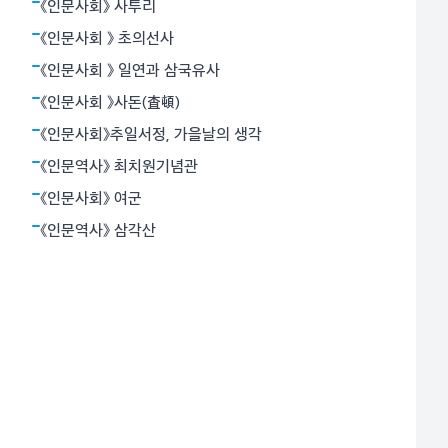
모란과 깊은 교감을 나누었다. 그래서 그는 ‘모란이 피기
《인문사회》 사투리
까지는/ 나는 아직 기다리고 있을테요 찬란한 슬픔의 봄
《인문사회 》 초의선사
을’이라고 했다.
《인문사회 》 일연과 삼국유사
《인문사회 》사돈(査頓)
《인문사회》추일서정, 가을날의 생각
《인문역사》 최치원기념관
《인문사회》 여군
《인문역사》 삼각산