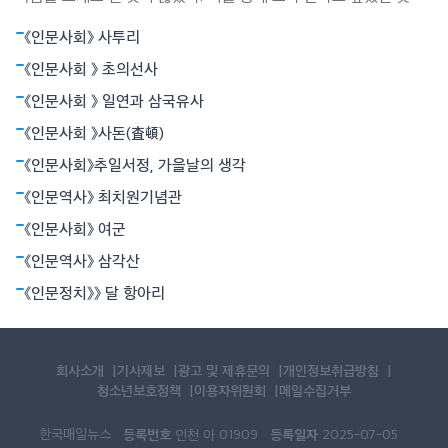
인간은 인생이란 전투에서 패배할지언정 결코 굴복하지 않는다는
《인문사회》 사투리
철학이었다. 그는 그것이 용기로 죽음과 대면함으로써 가능하다고
믿었다. 그의 장편 ‘누구를 위하여 종을 울리나’는 1937년 파시스트
《인문사회 》 초의선사
정권과 좌파 공화군으로 갈라져
《인문사회 》 일연과 삼국유사
《인문사회 》사돈(査頓)
《인문사회》추일서정, 가을날의 생각
《인문역사》 최치원기념관
《인문사회》 여군
《인문역사》 삼각산
《인문정치》》 달 항아리
회사소개
기사제보
광고 및 제휴문의
개인정보취급방침
청소년보호정책
이용자위원회
메일수집거부
한국매일뉴스
등록번호
등록일자
인천 아 01909
2025-07-05