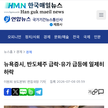
오피니언
정치/사회
경제
문화/예술
전국
국제
인문
체
뉴스홈
경제
경제
뉴욕증시, 반도체주 급락·유가 급등에 일제히
하락
이원희 보도본부/ 편집국장
기자
등록 2026-07-08 05:59
가