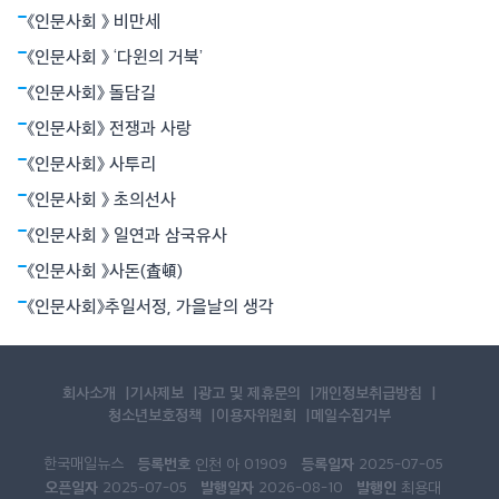
산둥성과 경계선을 맞댄 허난(河南)성에서 태어났다. 맹자가 장자보
《인문사회 》 비만세
다 7년쯤 먼저 태어났지만 같은 시대를 살았던 두 사람은 서로의 존
재에 대해 알고 있었다고 한다. 그럼에도 두 사람은 평생 서로에 대
《인문사회 》 ‘다윈의 거북’
해 단 한마디도 언급하지 않았다.
《인문사회》 돌담길
《인문사회》 전쟁과 사랑
《인문사회》 사투리
《인문사회 》 초의선사
《인문사회 》 일연과 삼국유사
《인문사회 》사돈(査頓)
《인문사회》추일서정, 가을날의 생각
회사소개
기사제보
광고 및 제휴문의
개인정보취급방침
청소년보호정책
이용자위원회
메일수집거부
한국매일뉴스
등록번호
등록일자
인천 아 01909
2025-07-05
오픈일자
발행일자
발행인
2025-07-05
2026-08-10
최용대