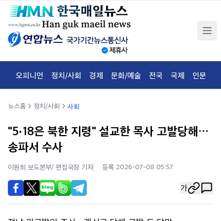
오피니언
정치/사회
경제
문화/예술
전국
국제
인문
체
뉴스홈
정치/사회
사회
"5·18은 북한 지령" 설교한 목사 고발당해…
송파서 수사
이원희 보도본부/ 편집국장
기자
등록 2026-07-08 05:57
가