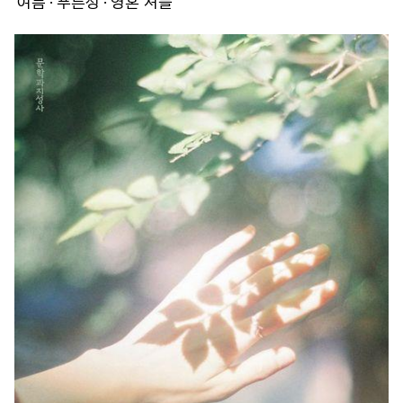
'여름'·'푸른성'·'영혼 셔플'