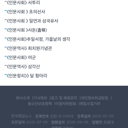
《인문사회》 사투리
철학이었다. 그는 그것이 용기로 죽음과 대면함으로써 가능하다고
믿었다. 그의 장편 ‘누구를 위하여 종을 울리나’는 1937년 파시스트
《인문사회 》 초의선사
정권과 좌파 공화군으로 갈라져
《인문사회 》 일연과 삼국유사
《인문사회 》사돈(査頓)
《인문사회》추일서정, 가을날의 생각
《인문역사》 최치원기념관
《인문사회》 여군
《인문역사》 삼각산
《인문정치》》 달 항아리
회사소개
기사제보
광고 및 제휴문의
개인정보취급방침
청소년보호정책
이용자위원회
메일수집거부
한국매일뉴스
등록번호
등록일자
인천 아 01909
2025-07-05
오픈일자
발행일자
발행인
2025-07-05
2026-08-06
최용대
편집인