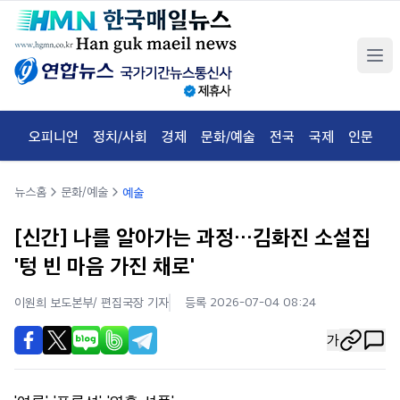
오피니언
정치/사회
경제
문화/예술
전국
국제
인문
체
뉴스홈
문화/예술
예술
[신간] 나를 알아가는 과정…김화진 소설집
'텅 빈 마음 가진 채로'
이원희 보도본부/ 편집국장
기자
등록 2026-07-04 08:24
가