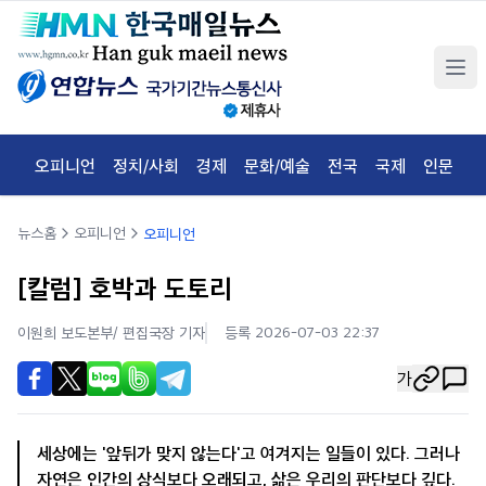
오피니언
정치/사회
경제
문화/예술
전국
국제
인문
체
뉴스홈
오피니언
오피니언
[칼럼] 호박과 도토리
이원희 보도본부/ 편집국장
기자
등록 2026-07-03 22:37
가
세상에는 '앞뒤가 맞지 않는다'고 여겨지는 일들이 있다. 그러나
자연은 인간의 상식보다 오래되고, 삶은 우리의 판단보다 깊다.