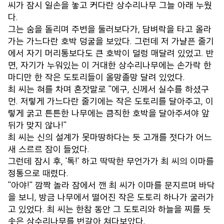
씨가 잠시 일손을 놓고 커다란 상수리나무 그늘 아래 누웠
다.
그는 숨을 돌리며 주변을 둘러보다가, 담벼락을 타고 올라
가는 가느다란 호박 덩굴을 보았다. 그런데 저 가냘픈 줄기
에서 자기 머리통보다도 큰 호박이 덜렁 매달려 있었고. 반
면, 자기가 누워있는 이 거대한 상수리나무에는 손가락 한
마디만 한 작은 도토리들이 올망졸망 달려 있었다.
최 씨는 혀를 차며 혼잣말로 "에구, 신께서 실수를 하셨구
먼. 저렇게 가느다란 줄기에는 작은 도토리를 달아주고, 이
렇게 굵고 튼튼한 나무에는 큼직한 호박을 달아주셔야 앞
뒤가 맞지 않나!"
최 씨는 신의 설계가 못마땅하다는 듯 고개를 젓다가 어느
새 스르르 잠이 들었다.
그런데 잠시 후, '톡!' 하고 딱딱한 무언가가 최 씨의 이마를
정통으로 때렸다.
"아야!" 깜짝 놀라 잠에서 깬 최 씨가 이마를 문지르며 바닥
을 보니, 방금 나무에서 떨어진 작은 도토리 하나가 굴러가
고 있었다. 최 씨는 한참 동안 그 도토리와 하늘을 찌를 듯
솟은 상수리나무를 번갈아 쳐다보았다.