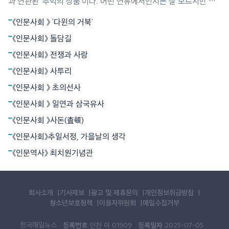
과 연관된 ‘추억의 상품’이다. 어떤 연유에서인지는 잘 모르지만 사
이다는 소풍 갈 때 ‘필수목록’이던 삶은 달걀과 떼려야 뗄 수 없는
《인문사회 》 ‘다윈의 거북’
‘실과 바늘’ 같은 존재였다. 달걀을 먹으면서 목이 메지 않게 하거나
소화를 돕는 기능은 두번째였고, 당시에는 매우 귀했던 탄산음료 특
《인문사회》 돌담길
유의 톡 쏘는 맛이
《인문사회》 전쟁과 사랑
《인문사회》 사투리
《인문사회 》 초의선사
《인문사회 》 일연과 삼국유사
《인문사회 》사돈(査頓)
《인문사회》추일서정, 가을날의 생각
《인문역사》 최치원기념관
회사소개
기사제보
광고 및 제휴문의
개인정보취급방침
청소년보호정책
이용자위원회
메일수집거부
한국매일뉴스
등록번호
등록일자
인천 아 01909
2025-07-05