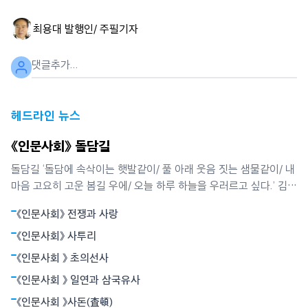
최용대 발행인/ 주필
기자
헤드라인 뉴스
《인문사회》 돌담길
돌담길 ‘돌담에 속삭이는 햇발같이/ 풀 아래 웃음 짓는 샘물같이/ 내
마음 고요히 고운 봄길 우에/ 오늘 하루 하늘을 우러르고 싶다.’ 김영
랑 시인이 ‘돌담에 속삭이는 햇발’에서 노래한 봄날의 시정이다. 그
《인문사회》 전쟁과 사랑
는 또 담장 안 뜰에 핀 모란과 깊은 교감을 나누었다. 그래서 그는
‘모란이 피기까지는/ 나는 아직 기다리고 있을테요 찬란한 슬픔의
《인문사회》 사투리
봄을’이라고 했다.
《인문사회 》 초의선사
《인문사회 》 일연과 삼국유사
《인문사회 》사돈(査頓)