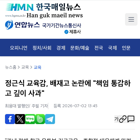
오피니언
정치/사회
경제
문화/예술
전국
국제
인문
체
뉴스홈
교육
교육
정근식 교육감, 배재고 논란에 "책임 통감하
고 깊이 사과"
최용대 발행인/ 주필
기자
등록 2026-07-02 13:45
가