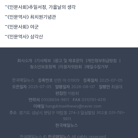
《인문사회》추일서정, 가을날의 생각
《인문역사》 최치원기념관
《인문사회》 여군
《인문역사》 삼각산
회사소개
기사제보
광고 및 제휴문의
개인정보취급방침
청소년보호정책
이용자위원회
메일수집거부
한국매일뉴스
등록번호
등록일자
인천 아 01909
2025-07-05
오픈일자
발행일자
발행인
2025-07-05
2026-08-07
최용대
편집인
이원희
연락처
FAX
010)8834-9811
031)781-4315
이메일
hangukmaeilnews@naver.com
주소
경기도 성남시 분당구 야탑동 274-3.일심빌딩 302호 031-781-
9811.
한국매일뉴스
한국매일뉴스
한국매일뉴스 ©
All rights reserved.