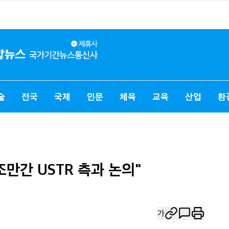
술
전국
국제
인문
체육
교육
산업
환
"조만간 USTR 측과 논의"
가