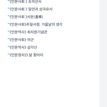
용기로 죽음과 대면함으로써 가능하다고 믿었다. 그의 장
《인문사회 》 초의선사
편 ‘누구를 위하여 종을 울리나’는 1937년 파시스트 정권
《인문사회 》 일연과 삼국유사
과 좌파 공화군으로 갈라져
《인문사회 》사돈(査頓)
《인문사회》추일서정, 가을날의 생각
《인문역사》 최치원기념관
《인문사회》 여군
《인문역사》 삼각산
《인문정치》》 달 항아리