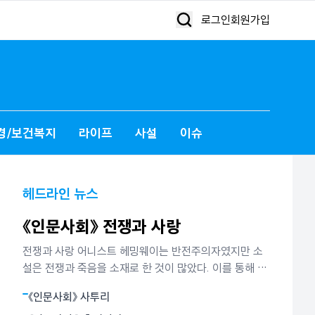
로그인
회원가입
경/보건복지
라이프
사설
이슈
헤드라인 뉴스
《인문사회》 전쟁과 사랑
전쟁과 사랑 어니스트 헤밍웨이는 반전주의자였지만 소
설은 전쟁과 죽음을 소재로 한 것이 많았다. 이를 통해 그
가 말하고 싶었던 것은 인간은 인생이란 전투에서 패배할
《인문사회》 사투리
지언정 결코 굴복하지 않는다는 철학이었다. 그는 그것이