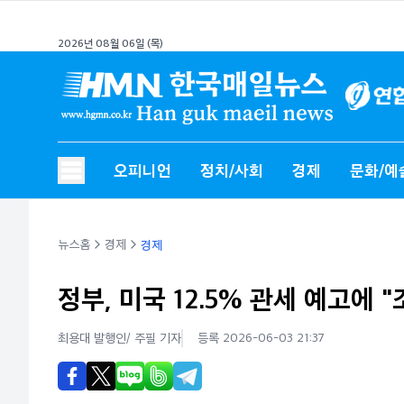
2026년 08월 06일 (목)
오피니언
정치/사회
경제
문화/예
뉴스홈
경제
경제
정부, 미국 12.5% 관세 예고에 
최용대 발행인/ 주필
기자
등록 2026-06-03 21:37