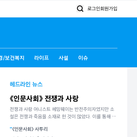
로그인
회원가입
경/보건복지
라이프
사설
이슈
헤드라인 뉴스
《인문사회》 전쟁과 사랑
전쟁과 사랑 어니스트 헤밍웨이는 반전주의자였지만 소
설은 전쟁과 죽음을 소재로 한 것이 많았다. 이를 통해 그
가 말하고 싶었던 것은 인간은 인생이란 전투에서 패배할
《인문사회》 사투리
지언정 결코 굴복하지 않는다는 철학이었다. 그는 그것이