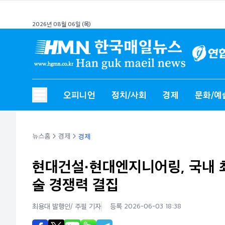
2026년 08월 06일 (목)
오피니언
정치/사회
경제
문화/예
뉴스홈
경제
경제
현대건설·현대엔지니어링, 국내 최
술 경쟁력 결집
최용대 발행인/ 주필
기자
등록 2026-06-03 18:38