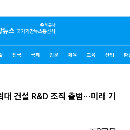
술
전국
국제
인문
체육
교육
산업
환
대 건설 R&D 조직 출범…미래 기