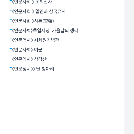
용기로 죽음과 대면함으로써 가능하다고 믿었다. 그의 장
《인문사회 》 초의선사
편 ‘누구를 위하여 종을 울리나’는 1937년 파시스트 정권
《인문사회 》 일연과 삼국유사
과 좌파 공화군으로 갈라져
《인문사회 》사돈(査頓)
《인문사회》추일서정, 가을날의 생각
《인문역사》 최치원기념관
《인문사회》 여군
《인문역사》 삼각산
《인문정치》》 달 항아리