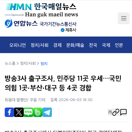
오피니언
정치/사회
경제
문화/예술
전국
국제
인문
체
뉴스홈
정치/사회
정치
방송3사 출구조사, 민주당 11곳 우세…국민
의힘 1곳·부산·대구 등 4곳 경합
최용대 발행인/ 주필
기자
등록 2026-06-03 18:30
가