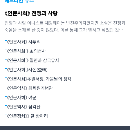
헤드라인 뉴스
《인문사회》 전쟁과 사랑
전쟁과 사랑 어니스트 헤밍웨이는 반전주의자였지만 소설은 전쟁과
죽음을 소재로 한 것이 많았다. 이를 통해 그가 말하고 싶었던 것은
인간은 인생이란 전투에서 패배할지언정 결코 굴복하지 않는다는
《인문사회》 사투리
철학이었다. 그는 그것이 용기로 죽음과 대면함으로써 가능하다고
믿었다. 그의 장편 ‘누구를 위하여 종을 울리나’는 1937년 파시스트
《인문사회 》 초의선사
정권과 좌파 공화군으로 갈라져
《인문사회 》 일연과 삼국유사
《인문사회 》사돈(査頓)
《인문사회》추일서정, 가을날의 생각
《인문역사》 최치원기념관
《인문사회》 여군
《인문역사》 삼각산
《인문정치》》 달 항아리