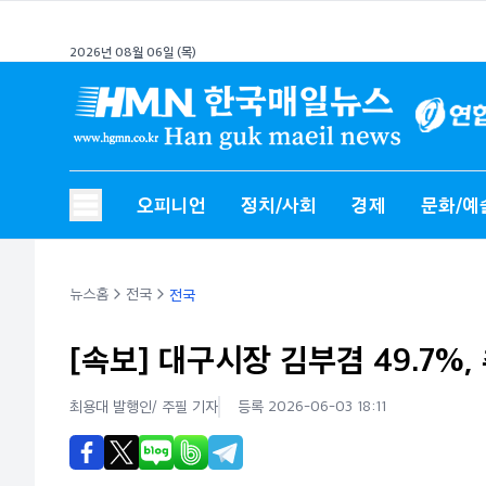
2026년 08월 06일 (목)
오피니언
정치/사회
경제
문화/예
뉴스홈
전국
전국
[속보] 대구시장 김부겸 49.7%,
최용대 발행인/ 주필
기자
등록 2026-06-03 18:11