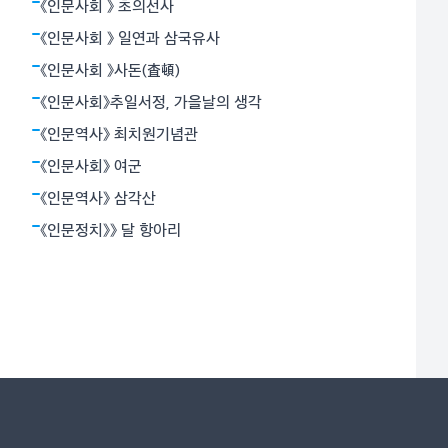
용기로 죽음과 대면함으로써 가능하다고 믿었다. 그의 장
《인문사회 》 초의선사
편 ‘누구를 위하여 종을 울리나’는 1937년 파시스트 정권
《인문사회 》 일연과 삼국유사
과 좌파 공화군으로 갈라져
《인문사회 》사돈(査頓)
《인문사회》추일서정, 가을날의 생각
《인문역사》 최치원기념관
《인문사회》 여군
《인문역사》 삼각산
《인문정치》》 달 항아리