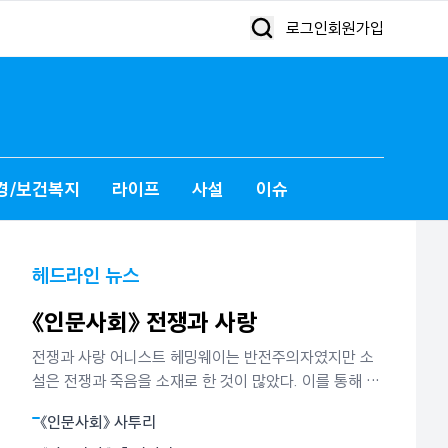
로그인
회원가입
경/보건복지
라이프
사설
이슈
헤드라인 뉴스
《인문사회》 전쟁과 사랑
전쟁과 사랑 어니스트 헤밍웨이는 반전주의자였지만 소
설은 전쟁과 죽음을 소재로 한 것이 많았다. 이를 통해 그
가 말하고 싶었던 것은 인간은 인생이란 전투에서 패배할
《인문사회》 사투리
지언정 결코 굴복하지 않는다는 철학이었다. 그는 그것이