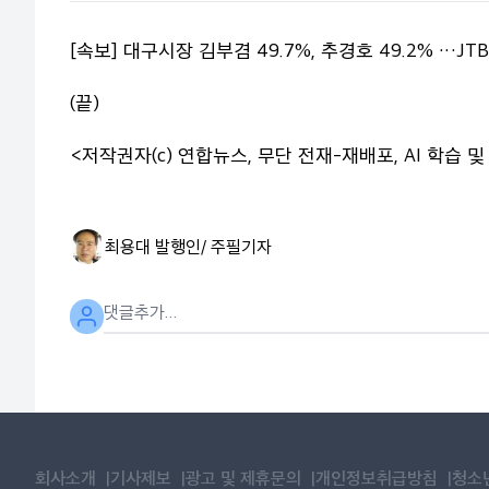
[속보] 대구시장 김부겸 49.7%, 추경호 49.2% …JT
(끝)
<저작권자(c) 연합뉴스, 무단 전재-재배포, AI 학습 및
최용대 발행인/ 주필
기자
회사소개
기사제보
광고 및 제휴문의
개인정보취급방침
청소