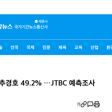
술
전국
국제
인문
체육
교육
산업
환
 추경호 49.2% …JTBC 예측조사
가