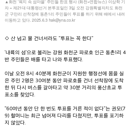
화천 '육지 속 섬마을' 주민들 한표 행사 (화천=연합뉴스) 이상학 기
자 = 제21대 대통령선거 본투표일인 3일 오전 강원특별자치도 화천
군 구만리 선착장에 동촌1리 주민들이 투표를 하기 위해 배에서 내려
이동하고 있다. 2025.6.3 hak@yna.co.kr
◇ 산 넘고 물 건너서라도 "투표는 꼭 한다"
'내륙의 섬'으로 불리는 강원 화천군 파로호 인근 동촌1리 4
반 주민들은 배를 타고 나와 투표했다.
이날 오전 8시 40분께 화천군이 지원한 행정선에 몸을 실
은 주민 2명은 30여분 동안 파로호를 건너 선착장에 도착
한 뒤 다시 버스를 갈아타고 약 30분 거리의 풍산초교 투
표소를 찾았다.
"60여년 동안 단 한 번도 투표를 거른 적이 없다"는 권모(7
9) 할머니는 최근 넘어져 다리를 다쳤지만, 투표를 포기하
지 않았다.