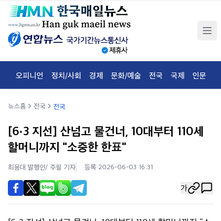
오피니언
정치/사회
경제
문화/예술
전국
국제
인문
체
뉴스홈
전국
전국
[6·3 지선] 산넘고 물건너, 10대부터 110세
할머니까지 "소중한 한표"
최용대 발행인/ 주필
기자
등록 2026-06-03 16:31
가