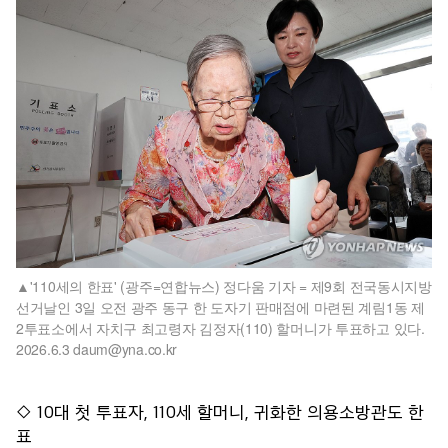
'110세의 한표' (광주=연합뉴스) 정다움 기자 = 제9회 전국동시지방
선거날인 3일 오전 광주 동구 한 도자기 판매점에 마련된 계림1동 제
2투표소에서 자치구 최고령자 김정자(110) 할머니가 투표하고 있다.
2026.6.3 daum@yna.co.kr
◇ 10대 첫 투표자, 110세 할머니, 귀화한 의용소방관도 한
표