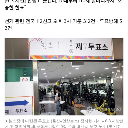
[6·3 지선] 산넘고 물건너, 10대부터 110세 할머니까지 "소
중한 한표"
선거 관련 전국 112신고 오후 3시 기준 312건…투표방해 5
3건
헬스장에 마련된 투표소 (울산=연합뉴스) 장지현 기자 = 6·3 지방선
거 및 국회의원 재·보궐선거일인 3일 오후 울산시 북구 농소1동 제7