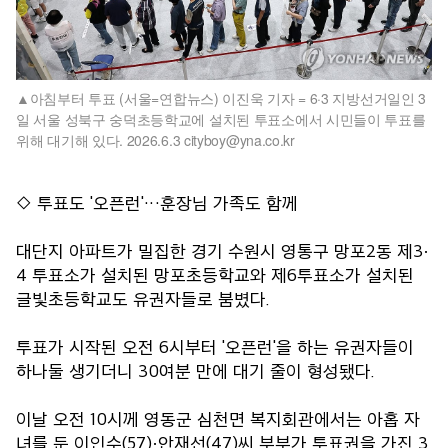
아침부터 투표 (서울=연합뉴스) 이진욱 기자 = 6·3 지방선거일인 3
일 서울 성북구 숭덕초등학교에 설치된 투표소에서 시민들이 투표를
위해 대기해 있다. 2026.6.3 cityboy@yna.co.kr
◇ 투표도 '오픈런'…훈장님 가족도 함께
대단지 아파트가 밀집한 경기 수원시 영통구 망포2동 제3·
4 투표소가 설치된 망포초등학교와 제6투표소가 설치된
글빛초등학교도 유권자들로 붐볐다.
투표가 시작된 오전 6시부터 '오픈런'을 하는 유권자들이
하나둘 생기더니 30여분 만에 대기 줄이 형성됐다.
이날 오전 10시께 영동군 심천면 복지회관에서는 아홉 자
녀를 둔 이인수(57)·안재선(47)씨 부부가 투표권을 가진 3