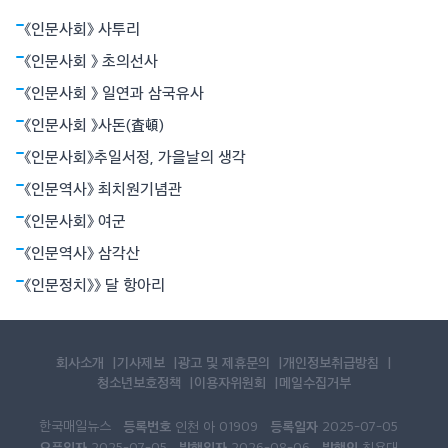
인간은 인생이란 전투에서 패배할지언정 결코 굴복하지 않는다는
《인문사회》 사투리
철학이었다. 그는 그것이 용기로 죽음과 대면함으로써 가능하다고
믿었다. 그의 장편 ‘누구를 위하여 종을 울리나’는 1937년 파시스트
《인문사회 》 초의선사
정권과 좌파 공화군으로 갈라져
《인문사회 》 일연과 삼국유사
《인문사회 》사돈(査頓)
《인문사회》추일서정, 가을날의 생각
《인문역사》 최치원기념관
《인문사회》 여군
《인문역사》 삼각산
《인문정치》》 달 항아리
회사소개
기사제보
광고 및 제휴문의
개인정보취급방침
청소년보호정책
이용자위원회
메일수집거부
한국매일뉴스
등록번호
등록일자
인천 아 01909
2025-07-05
오픈일자
발행일자
발행인
2025-07-05
2026-08-06
최용대