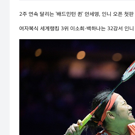
2주 연속 달리는 '배드민턴 퀸' 안세영, 인니 오픈 첫판
여자복식 세계랭킹 3위 이소희·백하나는 32강서 인니