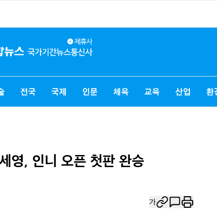
술
전국
국제
인문
체육
교육
산업
환
안세영, 인니 오픈 첫판 완승
가