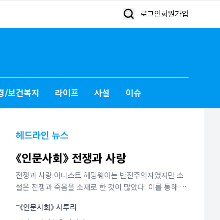
로그인
회원가입
경/보건복지
라이프
사설
이슈
헤드라인 뉴스
《인문사회》 전쟁과 사랑
전쟁과 사랑 어니스트 헤밍웨이는 반전주의자였지만 소
설은 전쟁과 죽음을 소재로 한 것이 많았다. 이를 통해 그
가 말하고 싶었던 것은 인간은 인생이란 전투에서 패배할
《인문사회》 사투리
지언정 결코 굴복하지 않는다는 철학이었다. 그는 그것이