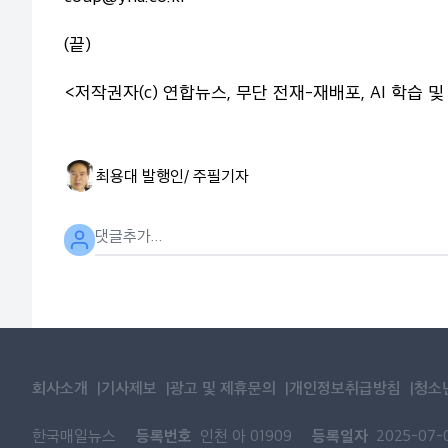
(끝)
<저작권자(c) 연합뉴스, 무단 전재-재배포, AI 학습 및
최용대 발행인/ 주필
기자
회사소개
기사제보
광고 및 제휴문의
개인정보취급방침
청소
등록번호
등록일자
한국매일뉴스
인천 아 01909
2025-07-