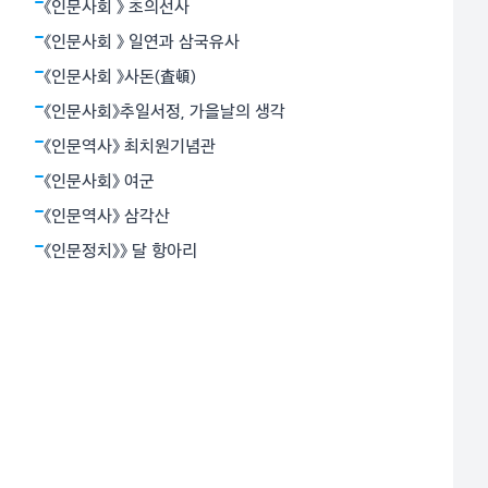
용기로 죽음과 대면함으로써 가능하다고 믿었다. 그의 장
《인문사회 》 초의선사
편 ‘누구를 위하여 종을 울리나’는 1937년 파시스트 정권
《인문사회 》 일연과 삼국유사
과 좌파 공화군으로 갈라져
《인문사회 》사돈(査頓)
《인문사회》추일서정, 가을날의 생각
《인문역사》 최치원기념관
《인문사회》 여군
《인문역사》 삼각산
《인문정치》》 달 항아리