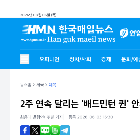
2026년 08월 06일 (목)
오피니언
정치/사회
경제
문화/예
뉴스홈
체육
체육
2주 연속 달리는 '배드민턴 퀸' 
최용대 발행인/ 주필
기자
등록 2026-06-03 16:30