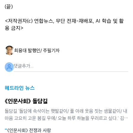
(끝)
<저작권자(c) 연합뉴스, 무단 전재-재배포, AI 학습 및 활
용 금지>
최용대 발행인/ 주필
기자
헤드라인 뉴스
《인문사회》 돌담길
돌담길 ‘돌담에 속삭이는 햇발같이/ 풀 아래 웃음 짓는 샘물같이/ 내
마음 고요히 고운 봄길 우에/ 오늘 하루 하늘을 우러르고 싶다.’ 김영
랑 시인이 ‘돌담에 속삭이는 햇발’에서 노래한 봄날의 시정이다. 그
《인문사회》 전쟁과 사랑
는 또 담장 안 뜰에 핀 모란과 깊은 교감을 나누었다. 그래서 그는