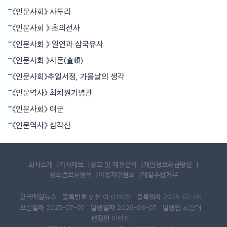
‘모란이 피기까지는/ 나는 아직 기다리고 있을테요 찬란한 슬픔의
《인문사회》 사투리
봄을’이라고 했다.
《인문사회 》 초의선사
《인문사회 》 일연과 삼국유사
《인문사회 》사돈(査頓)
《인문사회》추일서정, 가을날의 생각
《인문역사》 최치원기념관
《인문사회》 여군
《인문역사》 삼각산
회사소개
기사제보
광고 및 제휴문의
개인정보취급방침
청소년보호정책
이용자위원회
메일수집거부
한국매일뉴스
등록번호
등록일자
인천 아 01909
2025-07-05
오픈일자
발행일자
발행인
2025-07-05
2026-08-07
최용대
편집인
이원희