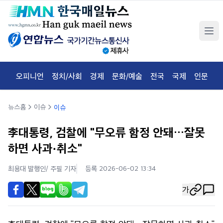
오피니언
정치/사회
경제
문화/예술
전국
국제
인문
체
뉴스홈
이슈
이슈
李대통령, 검찰에 "무오류 함정 안돼…잘못
하면 사과·취소"
최용대 발행인/ 주필
기자
등록 2026-06-02 13:34
가