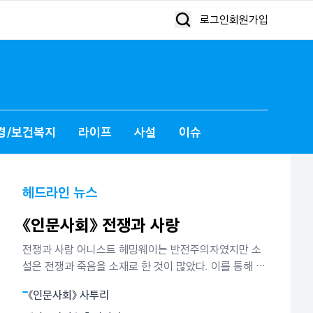
로그인
회원가입
경/보건복지
라이프
사설
이슈
헤드라인 뉴스
《인문사회》 전쟁과 사랑
전쟁과 사랑 어니스트 헤밍웨이는 반전주의자였지만 소
설은 전쟁과 죽음을 소재로 한 것이 많았다. 이를 통해 그
가 말하고 싶었던 것은 인간은 인생이란 전투에서 패배할
《인문사회》 사투리
지언정 결코 굴복하지 않는다는 철학이었다. 그는 그것이