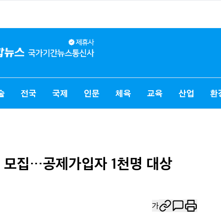
술
전국
국제
인문
체육
교육
산업
환
여 모집…공제가입자 1천명 대상
가