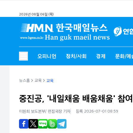
2026년 08월 06일 (목)
오피니언
정치/사회
경제
문화/예
뉴스홈
교육
교육
중진공, '내일채움 배움채움' 참
이원희 보도본부/ 편집국장
기자
등록 2026-07-01 08:59