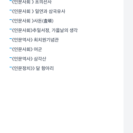
용기로 죽음과 대면함으로써 가능하다고 믿었다. 그의 장
《인문사회 》 초의선사
편 ‘누구를 위하여 종을 울리나’는 1937년 파시스트 정권
《인문사회 》 일연과 삼국유사
과 좌파 공화군으로 갈라져
《인문사회 》사돈(査頓)
《인문사회》추일서정, 가을날의 생각
《인문역사》 최치원기념관
《인문사회》 여군
《인문역사》 삼각산
《인문정치》》 달 항아리