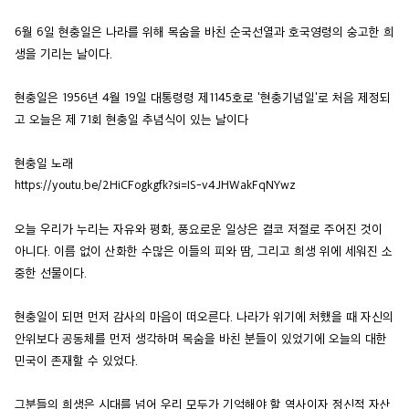
6월 6일 현충일은 나라를 위해 목숨을 바친 순국선열과 호국영령의 숭고한 희
생을 기리는 날이다.
현충일은 1956년 4월 19일 대통령령 제1145호로 '현충기념일'로 처음 제정되
고 오늘은 제 71회 현충일 추념식이 있는 날이다
현충일 노래
https://youtu.be/2HiCFogkgfk?si=IS-v4JHWakFqNYwz
오늘 우리가 누리는 자유와 평화, 풍요로운 일상은 결코 저절로 주어진 것이
아니다. 이름 없이 산화한 수많은 이들의 피와 땀, 그리고 희생 위에 세워진 소
중한 선물이다.
현충일이 되면 먼저 감사의 마음이 떠오른다. 나라가 위기에 처했을 때 자신의
안위보다 공동체를 먼저 생각하며 목숨을 바친 분들이 있었기에 오늘의 대한
민국이 존재할 수 있었다.
그분들의 희생은 시대를 넘어 우리 모두가 기억해야 할 역사이자 정신적 자산