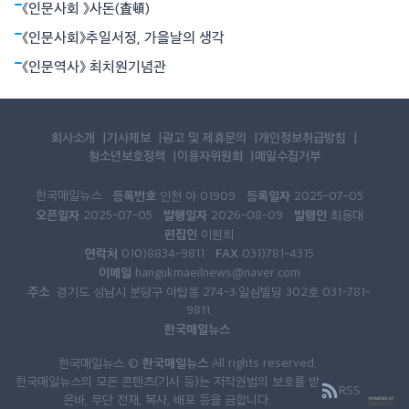
《인문사회 》사돈(査頓)
《인문사회》추일서정, 가을날의 생각
《인문역사》 최치원기념관
회사소개
기사제보
광고 및 제휴문의
개인정보취급방침
청소년보호정책
이용자위원회
메일수집거부
한국매일뉴스
등록번호
등록일자
인천 아 01909
2025-07-05
오픈일자
발행일자
발행인
2025-07-05
2026-08-09
최용대
편집인
이원희
연락처
FAX
010)8834-9811
031)781-4315
이메일
hangukmaeilnews@naver.com
주소
경기도 성남시 분당구 야탑동 274-3.일심빌딩 302호 031-781-
9811.
한국매일뉴스
한국매일뉴스
한국매일뉴스 ©
All rights reserved.
한국매일뉴스의 모든 콘텐츠(기사 등)는 저작권법의 보호를 받
RSS
은바, 무단 전재, 복사, 배포 등을 금합니다.