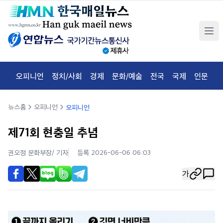
오피니언
정치/사회
경제
문화/예술
전국
국제
인문
체
뉴스홈
오피니언
오피니언
제71회 현충일 추념
권오정 문화부장/
기자
등록 2026-06-06 06:03
가