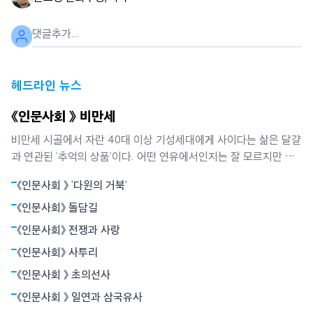
헤드라인 뉴스
《인문사회 》 비만세
비만세 시골에서 자란 40대 이상 기성세대에게 사이다는 삶은 달걀
과 연관된 ‘추억의 상품’이다. 어떤 연유에서인지는 잘 모르지만 사
이다는 소풍 갈 때 ‘필수목록’이던 삶은 달걀과 떼려야 뗄 수 없는
《인문사회 》 ‘다윈의 거북’
‘실과 바늘’ 같은 존재였다. 달걀을 먹으면서 목이 메지 않게 하거나
소화를 돕는 기능은 두번째였고, 당시에는 매우 귀했던 탄산음료 특
《인문사회》 돌담길
유의 톡 쏘는 맛이
《인문사회》 전쟁과 사랑
《인문사회》 사투리
《인문사회 》 초의선사
《인문사회 》 일연과 삼국유사