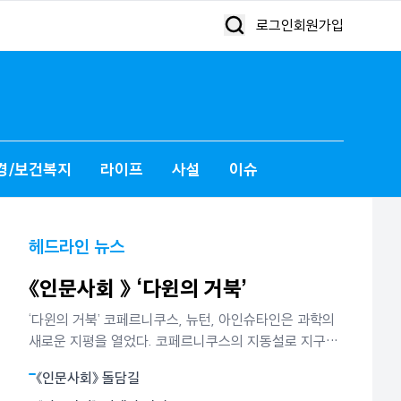
로그인
회원가입
경/보건복지
라이프
사설
이슈
헤드라인 뉴스
《인문사회 》 ‘다윈의 거북’
‘다윈의 거북’ 코페르니쿠스, 뉴턴, 아인슈타인은 과학의
새로운 지평을 열었다. 코페르니쿠스의 지동설로 지구는
더이상 하늘의 중심이 아니었다. 뉴턴은 별들의 운동과
《인문사회》 돌담길
사과의 낙하가 모두 만유인력에 의해 빚어지는 현상임을