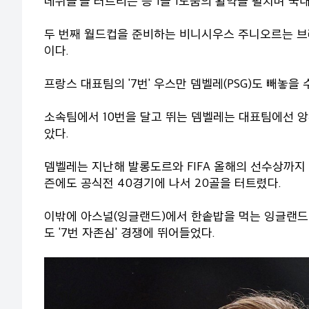
데뷔골'을 터트리는 등 1골 1도움의 활약을 펼치며 국
두 번째 월드컵을 준비하는 비니시우스 주니오르는 브
이다.
프랑스 대표팀의 '7번' 우스만 뎀벨레(PSG)도 빼놓을
소속팀에서 10번을 달고 뛰는 뎀벨레는 대표팀에선 앙
았다.
뎀벨레는 지난해 발롱도르와 FIFA 올해의 선수상까지 
즌에도 공식전 40경기에 나서 20골을 터트렸다.
이밖에 아스널(잉글랜드)에서 한솥밥을 먹는 잉글랜드
도 '7번 자존심' 경쟁에 뛰어들었다.