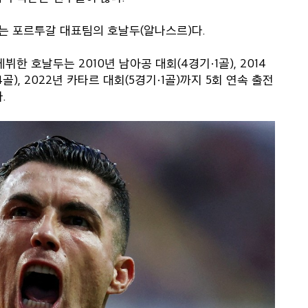
는 포르투갈 대표팀의 호날두(알나스르)다.
뷔한 호날두는 2010년 남아공 대회(4경기·1골), 2014
4골), 2022년 카타르 대회(5경기·1골)까지 5회 연속 출전
.