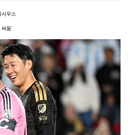
비니시우스
 싸움'