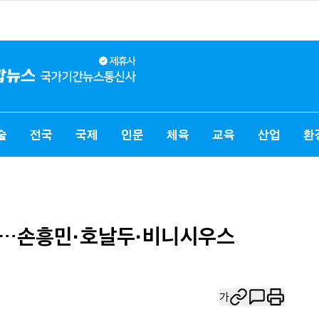
술
전국
국제
인문
체육
교육
산업
환
쟁'…손흥민·호날두·비니시우스
가