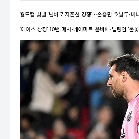
월드컵 빛낼 '넘버 7 자존심 경쟁'…손흥민·호날두·
'에이스 상징' 10번 메시·네이마르·음바페·벨링엄 '불꽃