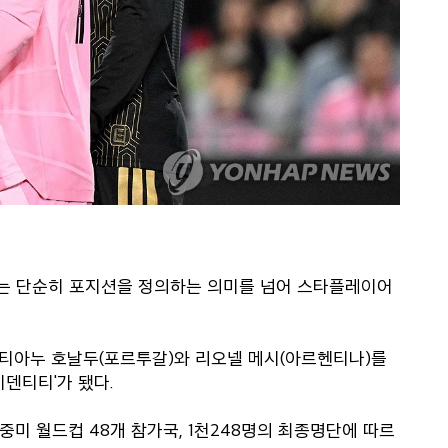
호는 단순히 포지션을 정의하는 의미를 넘어 스타플레이어
스티아누 호날두(포르투갈)와 리오넬 메시(아르헨티나)를
덴티티'가 됐다.
북중미 월드컵 48개 참가국, 1천248명의 최종명단에 따르