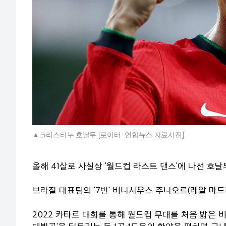
크리스타누 호날두 [로이터=연합뉴스 자료사진]
올해 41살로 사실상 '월드컵 라스트 댄스'에 나선 호날
브라질 대표팀의 '7번' 비니시우스 주니오르(레알 마드
2022 카타르 대회를 통해 월드컵 무대를 처음 밟은