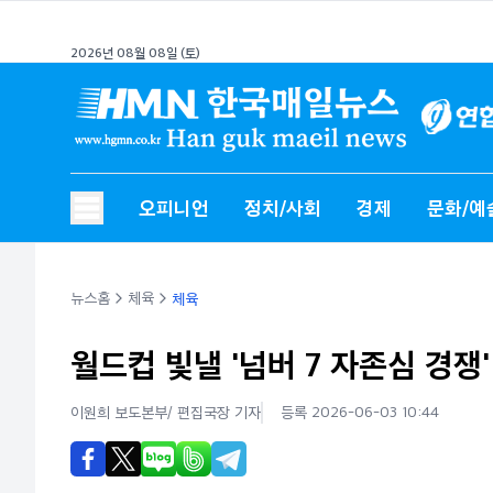
2026년 08월 08일 (토)
오피니언
정치/사회
경제
문화/예
뉴스홈
체육
체육
월드컵 빛낼 '넘버 7 자존심 경
이원희 보도본부/ 편집국장
기자
등록 2026-06-03 10:44