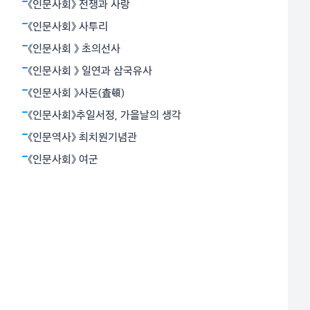
밝혔다. 뉴턴역학은 하늘과 지상을 함께 아울렀다. 아인
《인문사회》 전쟁과 사랑
슈타인의 상대성원리는 시간과 공간의 상대성, 휘어진 공
《인문사회》 사투리
간개념으로서의 중력 등 혁명적
《인문사회 》 초의선사
《인문사회 》 일연과 삼국유사
《인문사회 》사돈(査頓)
《인문사회》추일서정, 가을날의 생각
《인문역사》 최치원기념관
《인문사회》 여군