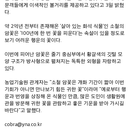
문객들에게 이색적인 볼거리를 제공하고 있다고 3일 밝혔
다.
약 2억년 전부터 존재해온 '살아 있는 화석 식물'인 소철의
암꽃은 '100년에 한 번 꽃을 피운다'는 속설이 있을 정도로
보기 어려운 행운의 꽃이다.
이번에 피어난 암꽃은 줄기 중심부에서 황갈색의 깃털 모
양 구조가 방사형으로 펼쳐지는 독특한 외형을 자랑하고
있다.
농업기술원 관계자는 "소철 암꽃은 개화 기간이 짧아 이번
기회가 아니면 만나보기 힘든 귀한 꽃"이라며 "예로부터 행
운과 번영을 상징해 온 식물인 만큼, 많은 도민이 생활원예
관을 방문해 귀한 꽃을 관람하고 좋은 기운을 받아 가시길
바란다"고 말했다.
cobra@yna.co.kr