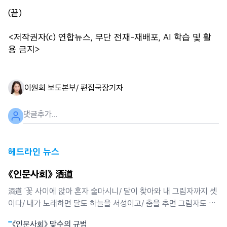
(끝)
<저작권자(c) 연합뉴스, 무단 전재-재배포, AI 학습 및 활
용 금지>
이원희 보도본부/ 편집국장
기자
헤드라인 뉴스
《인문사회》 酒道
酒道 ‘꽃 사이에 앉아 혼자 술마시니/ 달이 찾아와 내 그림자까지 셋
이다/ 내가 노래하면 달도 하늘을 서성이고/ 춤을 추면 그림자도 함
께 춤춘다’. 달밤에 혼자 술마신다(月下獨酌)는 이태백의 시이다. 가
《인문사회》 맞수의 규범