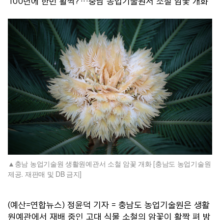
'100년에 한번 활짝?'…충남 농업기술원서 소철 암꽃 개화
충남 농업기술원 생활원예관서 소철 암꽃 개화 [충남도 농업기술원
제공. 재판매 및 DB 금지]
(예산=연합뉴스) 정윤덕 기자 = 충남도 농업기술원은 생활
원예관에서 재배 중인 고대 식물 소철의 암꽃이 활짝 펴 방