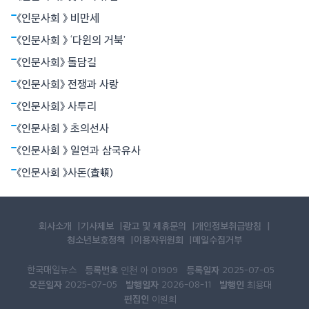
히 주선(酒仙)의 경지다. 술은 사람의 그림자와도 같다. 사람이 있는
곳에는 언제나 술이 있었으니 말이다. 그런데 술에 대한 평가는 심
《인문사회 》 비만세
하게 엇갈린다.
《인문사회 》 ‘다윈의 거북’
《인문사회》 돌담길
《인문사회》 전쟁과 사랑
《인문사회》 사투리
《인문사회 》 초의선사
《인문사회 》 일연과 삼국유사
《인문사회 》사돈(査頓)
회사소개
기사제보
광고 및 제휴문의
개인정보취급방침
청소년보호정책
이용자위원회
메일수집거부
한국매일뉴스
등록번호
등록일자
인천 아 01909
2025-07-05
오픈일자
발행일자
발행인
2025-07-05
2026-08-11
최용대
편집인
이원희