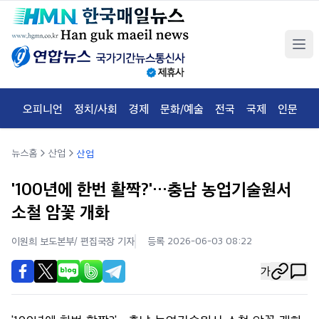
오피니언
정치/사회
경제
문화/예술
전국
국제
인문
체
뉴스홈
산업
산업
'100년에 한번 활짝?'…충남 농업기술원서
소철 암꽃 개화
이원희 보도본부/ 편집국장
기자
등록 2026-06-03 08:22
가