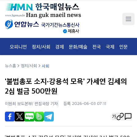
오피니언
정치/사회
경제
문화/예술
전국
국제
인문
체
뉴스홈
정치/사회
사회
'불법총포 소지·강용석 모욕' 가세연 김세의
2심 벌금 500만원
이원희 보도본부/ 편집국장
기자
등록 2026-06-03 07:11
가