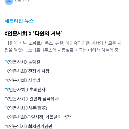
헤드라인 뉴스
《인문사회 》 ‘다윈의 거북’
‘다윈의 거북’ 코페르니쿠스, 뉴턴, 아인슈타인은 과학의 새로운 지
평을 열었다. 코페르니쿠스의 지동설로 지구는 더이상 하늘의 중심
이 아니었다. 뉴턴은 별들의 운동과 사과의 낙하가 모두 만유인력에
《인문사회》 돌담길
의해 빚어지는 현상임을 밝혔다. 뉴턴역학은 하늘과 지상을 함께 아
울렀다. 아인슈타인의 상대성원리는 시간과 공간의 상대성, 휘어진
《인문사회》 전쟁과 사랑
공간개념으로서의 중력 등 혁명적
《인문사회》 사투리
《인문사회 》 초의선사
《인문사회 》 일연과 삼국유사
《인문사회 》사돈(査頓)
《인문사회》추일서정, 가을날의 생각
《인문역사》 최치원기념관