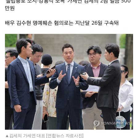
'불법총포 소지·강용석 모욕' 가세연 김세의 2심 벌금 500
만원
배우 김수현 명예훼손 혐의로는 지난달 26일 구속돼
김세의 가세연 대표 [연합뉴스 자료사진]