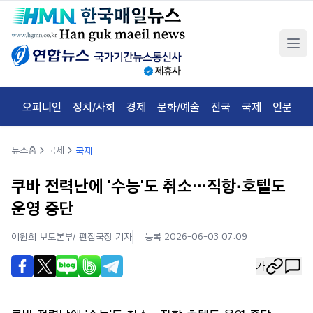
오피니언
정치/사회
경제
문화/예술
전국
국제
인문
체
뉴스홈
국제
국제
쿠바 전력난에 '수능'도 취소…직항·호텔도
운영 중단
이원희 보도본부/ 편집국장
기자
등록 2026-06-03 07:09
가