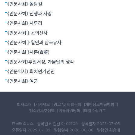
《인문사회》 돌담길
의해 빚어지는 현상임을 밝혔다. 뉴턴역학은 하늘과 지상을 함께 아
울렀다. 아인슈타인의 상대성원리는 시간과 공간의 상대성, 휘어진
《인문사회》 전쟁과 사랑
공간개념으로서의 중력 등 혁명적
《인문사회》 사투리
《인문사회 》 초의선사
《인문사회 》 일연과 삼국유사
《인문사회 》사돈(査頓)
《인문사회》추일서정, 가을날의 생각
《인문역사》 최치원기념관
《인문사회》 여군
회사소개
기사제보
광고 및 제휴문의
개인정보취급방침
청소년보호정책
이용자위원회
메일수집거부
한국매일뉴스
등록번호
등록일자
인천 아 01909
2025-07-05
오픈일자
발행일자
발행인
2025-07-05
2026-08-08
최용대