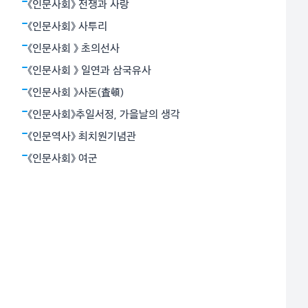
밝혔다. 뉴턴역학은 하늘과 지상을 함께 아울렀다. 아인
《인문사회》 전쟁과 사랑
슈타인의 상대성원리는 시간과 공간의 상대성, 휘어진 공
《인문사회》 사투리
간개념으로서의 중력 등 혁명적
《인문사회 》 초의선사
《인문사회 》 일연과 삼국유사
《인문사회 》사돈(査頓)
《인문사회》추일서정, 가을날의 생각
《인문역사》 최치원기념관
《인문사회》 여군