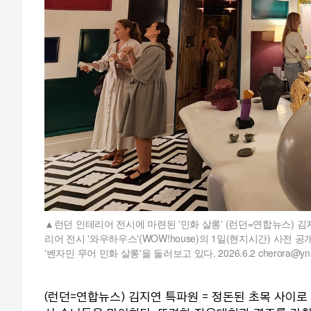
런던 인테리어 전시에 마련된 '민화 살롱' (런던=연합뉴스) 
리어 전시 '와우하우스'(WOW!house)의 1일(현지시간) 사
'벤자민 무어 민화 살롱'을 둘러보고 있다. 2026.6.2 cherora@yna.
(런던=연합뉴스) 김지연 특파원 = 정돈된 초목 사이로