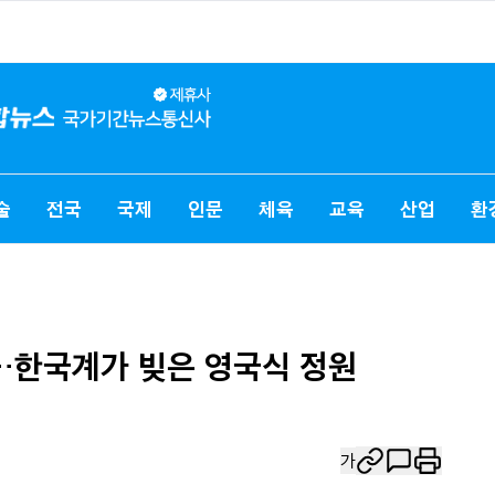
술
전국
국제
인문
체육
교육
산업
환
…한국계가 빚은 영국식 정원
가