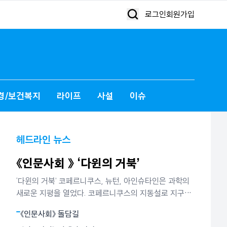
로그인
회원가입
경/보건복지
라이프
사설
이슈
헤드라인 뉴스
《인문사회 》 ‘다윈의 거북’
‘다윈의 거북’ 코페르니쿠스, 뉴턴, 아인슈타인은 과학의
새로운 지평을 열었다. 코페르니쿠스의 지동설로 지구는
더이상 하늘의 중심이 아니었다. 뉴턴은 별들의 운동과
《인문사회》 돌담길
사과의 낙하가 모두 만유인력에 의해 빚어지는 현상임을