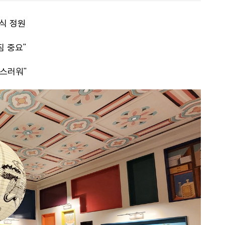
식 정원
짐 중요"
랑스러워"