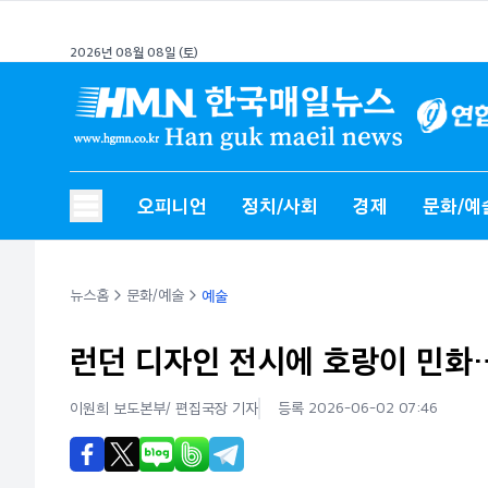
2026년 08월 08일 (토)
오피니언
정치/사회
경제
문화/예
뉴스홈
문화/예술
예술
런던 디자인 전시에 호랑이 민화
이원희 보도본부/ 편집국장
기자
등록 2026-06-02 07:46