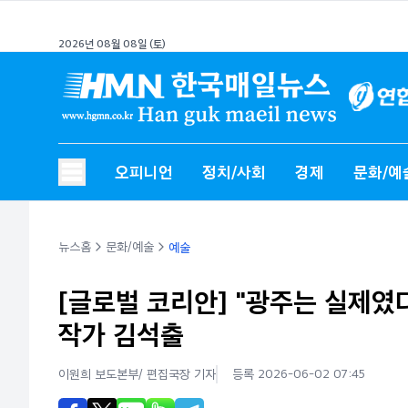
2026년 08월 08일 (토)
오피니언
정치/사회
경제
문화/예
뉴스홈
문화/예술
예술
[글로벌 코리안] "광주는 실제였
작가 김석출
이원희 보도본부/ 편집국장
기자
등록 2026-06-02 07:45