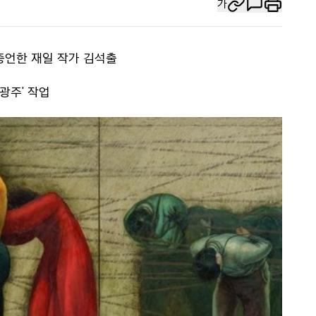
가
증언한 재일 작가 김석출
광주' 작업