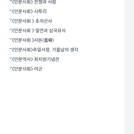
밝혔다. 뉴턴역학은 하늘과 지상을 함께 아울렀다. 아인
《인문사회》 전쟁과 사랑
슈타인의 상대성원리는 시간과 공간의 상대성, 휘어진 공
《인문사회》 사투리
간개념으로서의 중력 등 혁명적
《인문사회 》 초의선사
《인문사회 》 일연과 삼국유사
《인문사회 》사돈(査頓)
《인문사회》추일서정, 가을날의 생각
《인문역사》 최치원기념관
《인문사회》 여군