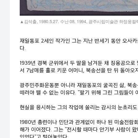
김석출, 1980.5.27. 수난 08, 1994, 광주시립미술관 하정
재일동포 2세인 작가인 그는 지난 반세기 동안 오사
다.
1939년 경북 군위에서 두 딸을 남겨둔 채 징용공으로
서 7남매를 홀로 키운 어머니, 북송선을 탄 뒤 돌아오
광주민주화운동뿐 아니라 재일동포의 굴곡진 삶, 북송선
떼려야 뗄 수 없는 이유다. "팔기 위해 그린 그림들이
현실을 응시하는 그의 작업에 쏠리는 감시의 눈초리도
1980년 총련이나 민단과 관계없이 하나 된 미술전람
해가 이어졌다. 그는 "전시할 때마다 안기부 사람이 왔
있었다"고 털어놓았다.