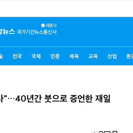
술
전국
국제
인문
체육
교육
산업
환
다"…40년간 붓으로 증언한 재일