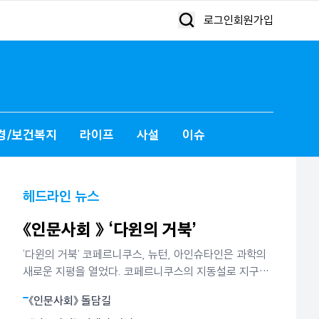
로그인
회원가입
경/보건복지
라이프
사설
이슈
헤드라인 뉴스
《인문사회 》 ‘다윈의 거북’
‘다윈의 거북’ 코페르니쿠스, 뉴턴, 아인슈타인은 과학의
새로운 지평을 열었다. 코페르니쿠스의 지동설로 지구는
더이상 하늘의 중심이 아니었다. 뉴턴은 별들의 운동과
《인문사회》 돌담길
사과의 낙하가 모두 만유인력에 의해 빚어지는 현상임을