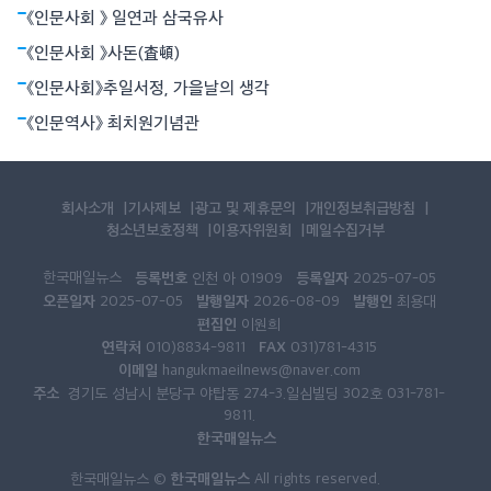
《인문사회 》 일연과 삼국유사
《인문사회 》사돈(査頓)
《인문사회》추일서정, 가을날의 생각
《인문역사》 최치원기념관
회사소개
기사제보
광고 및 제휴문의
개인정보취급방침
청소년보호정책
이용자위원회
메일수집거부
한국매일뉴스
등록번호
등록일자
인천 아 01909
2025-07-05
오픈일자
발행일자
발행인
2025-07-05
2026-08-09
최용대
편집인
이원희
연락처
FAX
010)8834-9811
031)781-4315
이메일
hangukmaeilnews@naver.com
주소
경기도 성남시 분당구 야탑동 274-3.일심빌딩 302호 031-781-
9811.
한국매일뉴스
한국매일뉴스
한국매일뉴스 ©
All rights reserved.