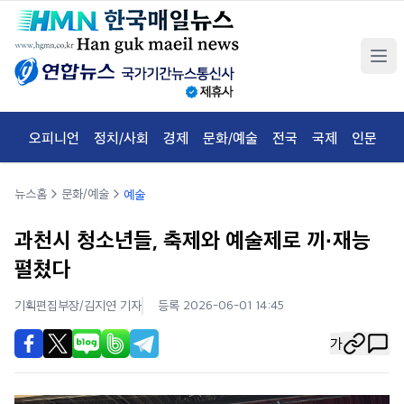
오피니언
정치/사회
경제
문화/예술
전국
국제
인문
체
뉴스홈
문화/예술
예술
과천시 청소년들, 축제와 예술제로 끼·재능
펼쳤다
기획편집부장/김지연
기자
등록 2026-06-01 14:45
가