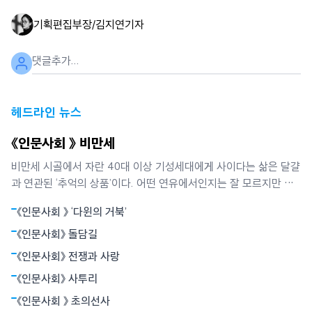
기획편집부장/김지연
기자
헤드라인 뉴스
《인문사회 》 비만세
비만세 시골에서 자란 40대 이상 기성세대에게 사이다는 삶은 달걀
과 연관된 ‘추억의 상품’이다. 어떤 연유에서인지는 잘 모르지만 사
이다는 소풍 갈 때 ‘필수목록’이던 삶은 달걀과 떼려야 뗄 수 없는
《인문사회 》 ‘다윈의 거북’
‘실과 바늘’ 같은 존재였다. 달걀을 먹으면서 목이 메지 않게 하거나
소화를 돕는 기능은 두번째였고, 당시에는 매우 귀했던 탄산음료 특
《인문사회》 돌담길
유의 톡 쏘는 맛이
《인문사회》 전쟁과 사랑
《인문사회》 사투리
《인문사회 》 초의선사