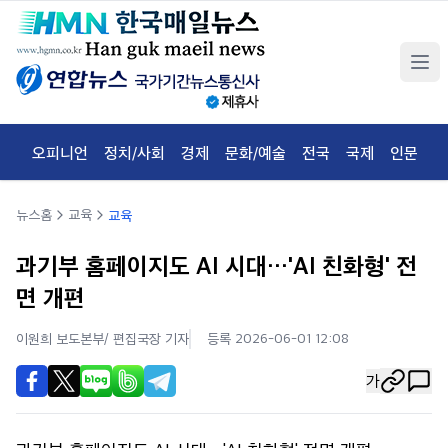
오피니언
정치/사회
경제
문화/예술
전국
국제
인문
체
뉴스홈
교육
교육
과기부 홈페이지도 AI 시대…'AI 친화형' 전
면 개편
이원희 보도본부/ 편집국장
기자
등록 2026-06-01 12:08
가