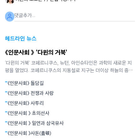
헤드라인 뉴스
《인문사회 》 ‘다윈의 거북’
‘다윈의 거북’ 코페르니쿠스, 뉴턴, 아인슈타인은 과학의 새로운 지
평을 열었다. 코페르니쿠스의 지동설로 지구는 더이상 하늘의 중심
이 아니었다. 뉴턴은 별들의 운동과 사과의 낙하가 모두 만유인력에
《인문사회》 돌담길
의해 빚어지는 현상임을 밝혔다. 뉴턴역학은 하늘과 지상을 함께 아
울렀다. 아인슈타인의 상대성원리는 시간과 공간의 상대성, 휘어진
《인문사회》 전쟁과 사랑
공간개념으로서의 중력 등 혁명적
《인문사회》 사투리
《인문사회 》 초의선사
《인문사회 》 일연과 삼국유사
《인문사회 》사돈(査頓)