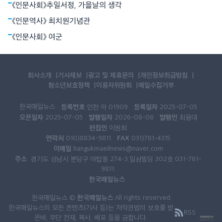
《인문사회》추일서정, 가을날의 생각
《인문역사》 최치원기념관
《인문사회》 여군
회사소개
기사제보
광고 및 제휴문의
개인정보취급방침
청소년보호정책
이용자위원회
메일수집거부
한국매일뉴스
등록번호
등록일자
인천 아 01909
2025-07-05
오픈일자
발행일자
발행인
2025-07-05
2026-08-08
최용대
편집인
이원희
연락처
FAX
010)8834-9811
031)781-4315
이메일
hangukmaeilnews@naver.com
주소
경기도 성남시 분당구 야탑동 274-3.일심빌딩 302호 031-781-
9811.
한국매일뉴스
한국매일뉴스
한국매일뉴스 ©
All rights reserved.
한국매일뉴스의 모든 콘텐츠(기사 등)는 저작권법의 보호를 받
RSS
은바, 무단 전재, 복사, 배포 등을 금합니다.