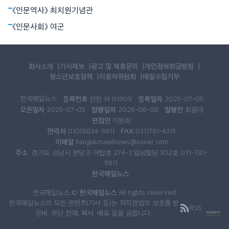
《인문역사》 최치원기념관
《인문사회》 여군
회사소개
기사제보
광고 및 제휴문의
개인정보취급방침
청소년보호정책
이용자위원회
메일수집거부
한국매일뉴스
등록번호
등록일자
인천 아 01909
2025-07-05
오픈일자
발행일자
발행인
2025-07-05
2026-08-08
최용대
편집인
이원희
연락처
FAX
010)8834-9811
031)781-4315
이메일
hangukmaeilnews@naver.com
주소
경기도 성남시 분당구 야탑동 274-3.일심빌딩 302호 031-781-
9811.
한국매일뉴스
한국매일뉴스
한국매일뉴스 ©
All rights reserved.
한국매일뉴스의 모든 콘텐츠(기사 등)는 저작권법의 보호를 받
RSS
은바, 무단 전재, 복사, 배포 등을 금합니다.