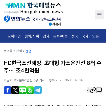
오피니언
정치/사회
경제
문화/예술
전국
국제
인문
체
뉴스홈
산업
산업
HD한국조선해양, 초대형 가스운반선 8척 수
주…1조4천억원
이원희 보도본부/ 편집국장
기자
등록 2026-06-01 12:04
가