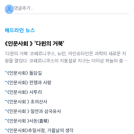
헤드라인 뉴스
《인문사회 》 ‘다윈의 거북’
‘다윈의 거북’ 코페르니쿠스, 뉴턴, 아인슈타인은 과학의 새로운 지
평을 열었다. 코페르니쿠스의 지동설로 지구는 더이상 하늘의 중심
이 아니었다. 뉴턴은 별들의 운동과 사과의 낙하가 모두 만유인력에
《인문사회》 돌담길
의해 빚어지는 현상임을 밝혔다. 뉴턴역학은 하늘과 지상을 함께 아
울렀다. 아인슈타인의 상대성원리는 시간과 공간의 상대성, 휘어진
《인문사회》 전쟁과 사랑
공간개념으로서의 중력 등 혁명적
《인문사회》 사투리
《인문사회 》 초의선사
《인문사회 》 일연과 삼국유사
《인문사회 》사돈(査頓)
《인문사회》추일서정, 가을날의 생각