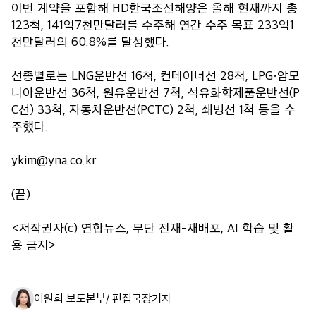
이번 계약을 포함해 HD한국조선해양은 올해 현재까지 총
123척, 141억7천만달러를 수주해 연간 수주 목표 233억1
천만달러의 60.8%를 달성했다.
선종별로는 LNG운반선 16척, 컨테이너선 28척, LPG·암모
니아운반선 36척, 원유운반선 7척, 석유화학제품운반선(P
C선) 33척, 자동차운반선(PCTC) 2척, 쇄빙선 1척 등을 수
주했다.
ykim@yna.co.kr
(끝)
<저작권자(c) 연합뉴스, 무단 전재-재배포, AI 학습 및 활
용 금지>
이원희 보도본부/ 편집국장
기자