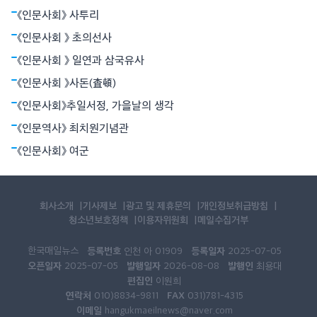
공간개념으로서의 중력 등 혁명적
《인문사회》 사투리
《인문사회 》 초의선사
《인문사회 》 일연과 삼국유사
《인문사회 》사돈(査頓)
《인문사회》추일서정, 가을날의 생각
《인문역사》 최치원기념관
《인문사회》 여군
회사소개
기사제보
광고 및 제휴문의
개인정보취급방침
청소년보호정책
이용자위원회
메일수집거부
한국매일뉴스
등록번호
등록일자
인천 아 01909
2025-07-05
오픈일자
발행일자
발행인
2025-07-05
2026-08-08
최용대
편집인
이원희
연락처
FAX
010)8834-9811
031)781-4315
이메일
hangukmaeilnews@naver.com