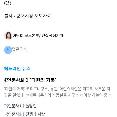
(끝)
출처 : 군포시청 보도자료
이원희 보도본부/ 편집국장
기자
헤드라인 뉴스
《인문사회 》 ‘다윈의 거북’
‘다윈의 거북’ 코페르니쿠스, 뉴턴, 아인슈타인은 과학의 새로운 지
평을 열었다. 코페르니쿠스의 지동설로 지구는 더이상 하늘의 중심
이 아니었다. 뉴턴은 별들의 운동과 사과의 낙하가 모두 만유인력에
《인문사회》 돌담길
의해 빚어지는 현상임을 밝혔다. 뉴턴역학은 하늘과 지상을 함께 아
울렀다. 아인슈타인의 상대성원리는 시간과 공간의 상대성, 휘어진
《인문사회》 전쟁과 사랑