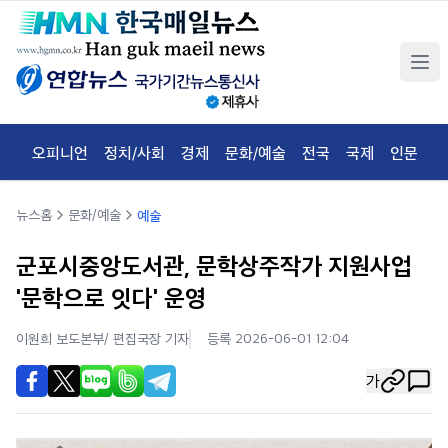
오피니언
정치/사회
경제
문화/예술
전국
국제
인문
체
뉴스홈
문화/예술
예술
군포시중앙도서관, 문학상주작가 지원사업
'문학으로 잇다' 운영
이원희 보도본부/ 편집국장
기자
등록 2026-06-01 12:04
가