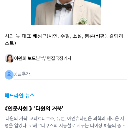
시와 늪 대표 배성근(시인, 수필, 소설, 평론(비평). 칼럼리
스트)
이원희 보도본부/ 편집국장
기자
헤드라인 뉴스
《인문사회 》 ‘다윈의 거북’
‘다윈의 거북’ 코페르니쿠스, 뉴턴, 아인슈타인은 과학의 새로운 지
평을 열었다. 코페르니쿠스의 지동설로 지구는 더이상 하늘의 중심