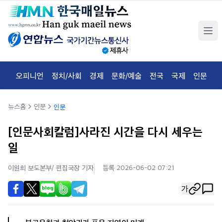
오피니언
정치/사회
경제
문화/예술
전국
국제
인문
체
뉴스홈
인문
인문
[인문사회칼럼]사라진 시간을 다시 세우는
일
이원희 보도본부/ 편집국장
기자
등록 2026-06-02 07:21
가