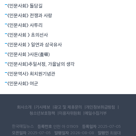
이 아니었다. 뉴턴은 별들의 운동과 사과의 낙하가 모두 만유인력에
《인문사회》 돌담길
의해 빚어지는 현상임을 밝혔다. 뉴턴역학은 하늘과 지상을 함께 아
울렀다. 아인슈타인의 상대성원리는 시간과 공간의 상대성, 휘어진
《인문사회》 전쟁과 사랑
공간개념으로서의 중력 등 혁명적
《인문사회》 사투리
《인문사회 》 초의선사
《인문사회 》 일연과 삼국유사
《인문사회 》사돈(査頓)
《인문사회》추일서정, 가을날의 생각
《인문역사》 최치원기념관
《인문사회》 여군
회사소개
기사제보
광고 및 제휴문의
개인정보취급방침
청소년보호정책
이용자위원회
메일수집거부
한국매일뉴스
등록번호
등록일자
인천 아 01909
2025-07-05
오픈일자
발행일자
발행인
2025-07-05
2026-08-08
최용대